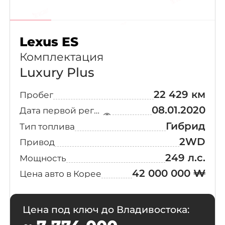
Culman
(1)
Jaguar
(1)
Prestige
Bentley
(1)
Lexus ES
Deluxe
(1)
Комплектация
Lamborghini
(1)
Earth
(1)
Luxury Plus
Maserati
(1)
22 429 км
Пробег
Exclusive +
(1)
08.01.2020
Дата первой регистрации
Peugeot
(1)
Expedition
(1)
Гибрид
Тип топлива
2WD
Привод
Rolls-Royce
(1)
Gravity
(1)
249 л.с.
Мощность
42 000 000 ₩
Цена авто в Корее
Aston Martin
Light
(1)
Infiniti
Majesty
(1)
Цена под ключ до Владивостока: