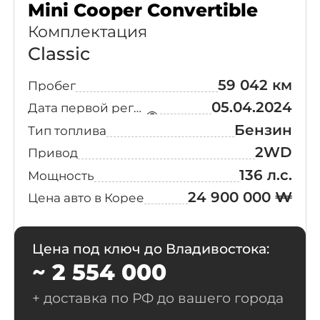
Mini Cooper Convertible
Комплектация
Classic
59 042 км
Пробег
05.04.2024
Дата первой регистрации
Выберите
свой город
Бензин
Тип топлива
2WD
Привод
Поиск
136 л.с.
Мощность
24 900 000 ₩
Цена авто в Корее
Москва
Санкт-Петербург
Новосибирск
Екатеринбург
Цена под ключ до Владивостока:
Казань
Красноярск
~ 2 554 000
Нижний Новгород
Челябинск
+ доставка по РФ до вашего города
Уфа
Самара