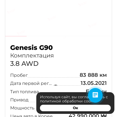
Genesis G90
Комплектация
3.8 AWD
83 888 км
Пробег
13.05.2021
Дата первой регистрации
Бензин
Тип топлива
Используя сайт, вы соглашаетесь с
4WD
Привод
политикой обработки cookies
315 л.с.
Мощность
Ок
42 990 000 ₩
Цена авто в Корее