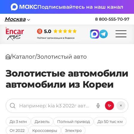
Подписывайтесь на наш канал
Москва
8 800-555-70-97
Москва
/
Каталог
/
Золотистый авто
Поставка автомобилей в Россию по
параллельному импорту
Золотистые автомобили
автомобили из Кореи
🏎 Заявка на подбор авто
Заполните форму, подберем нужные
варианты авто и свяжемся с вами
×
✨
Оставить заявку на подбор авто
До 3 млн
Дизель
Полный привод
До 50 тыс км
От 2022
Кроссоверы
Электро