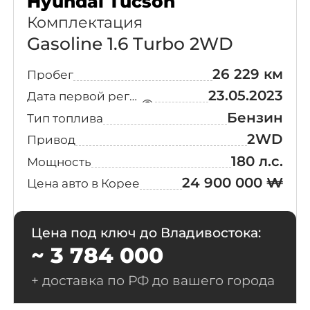
Hyundai Tucson
Strandard
(1)
Комплектация
Fiat
Gasoline 1.6 Turbo 2WD
XV60
(1)
26 229 км
Пробег
GMC
23.05.2023
Дата первой регистрации
Jeep
Бензин
Тип топлива
2WD
Привод
Lotus
180 л.с.
Мощность
24 900 000 ₩
Цена авто в Корее
Mazda
McLaren
Цена под ключ до Владивостока:
~ 3 784 000
Nissan
+ доставка по РФ до вашего города
Smart