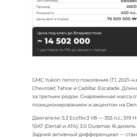
Бензин
Тип топлива
4WD
Привод
Fiat
420 л.с.
Мощность
76 500 000 ₩
Ford
Цена авто в Корее
Honda
Цена под ключ до Владивостока:
~ 14 502 000
Jeep
Lamborghini
+ доставка по РФ до вашего города
Lincoln
Lotus
Maserati
GMC Yukon пятого поколения (T1, 2021–
Chevrolet Tahoe и Cadillac Escalade. Дл
Mazda
за третьим рядом. Снаряженная масса о
McLaren
позиционированием и акцентом на Den
Nissan
Двигатели: 5.3 EcoTec3 V8 — 355 л.с., 519
Peugeot
10AT (Denali и AT4); 3.0 Duramax I6 дизе
Polestar
Задний активный дифференциал — станд