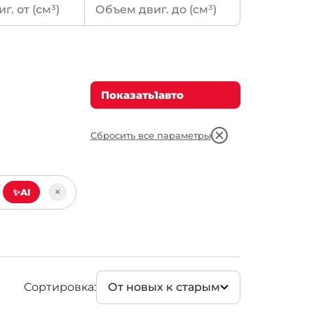
Бензин
(1)
Показать
1
авто
Сбросить все параметры
×
✨
AI
Сортировка:
От новых к старым