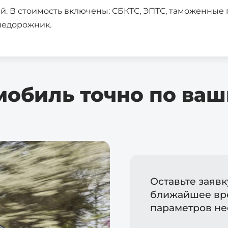
ней. В стоимость включены: СБКТС, ЭПТС, таможенны
Ростов-на-Дону
Краснода
недорожник.
Воронеж
Пермь
Саратов
Тюмень
Махачкала
Барнаул
Хабаровск
Владивос
мобиль точно по ваш
Оставьте заявк
ближайшее вр
параметров не