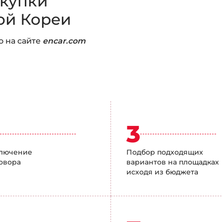
купки
ой Кореи
о на сайте
encar.com
2
3
ключение
Подбор подходящих
овора
вариантов на площадках
исходя из бюджета