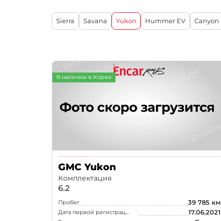
Chevrolet (GM Daewoo)
Sierra
Savana
Yukon
Hummer EV
Canyon
Aston Martin
Bentley
Infiniti
Cadillac
В наличии в Корее
BYD
Chrysler
DFSK
Ineos
Alfa Romeo
GMC Yukon
Chevrolet
Комплектация
Citroen / DS
6.2
39 785 км
Пробег
Dodge
17.06.2021
Дата первой регистрации
Ferrari