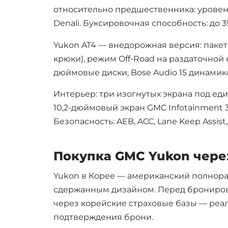
Porsche
относительно предшественника: уровен
Rolls-Royce
Denali. Буксировочная способность: до 39
Smart
Yukon AT4 — внедорожная версия: пакет
Suzuki
крюки), режим Off-Road на раздаточной
Tesla
дюймовые диски, Bose Audio 15 динамик
Toyota
Интерьер: три изогнутых экрана под един
10,2-дюймовый экран GMC Infotainment 
Безопасность: AEB, ACC, Lane Keep Assist, 
Выберите
Покупка GMC Yukon чере
Yukon в Корее — американский полнора
сдержанным дизайном. Перед бронирован
Москва
через корейские страховые базы — реал
Екатеринбург
подтверждения брони.
Нижний Новгоро