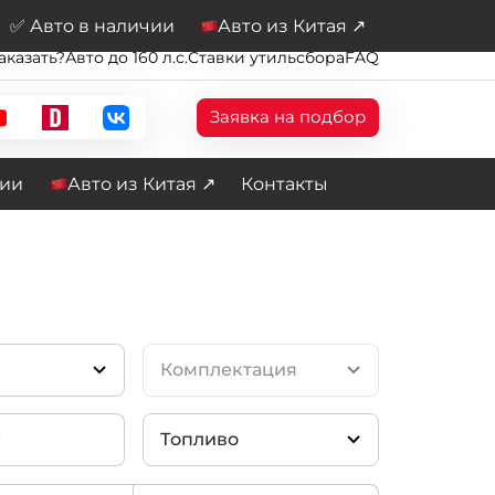
✅ Авто в наличии
Авто из Китая ↗
аказать?
Авто до 160 л.с.
Ставки утильсбора
FAQ
Заявка на подбор
чии
Авто из Китая ↗
Контакты
Комплектация
Топливо