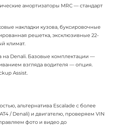
гические амортизаторы MRC — стандарт
ковые накладки кузова, буксировочные
мированная решетка, эксклюзивные 22-
ый климат.
ма на Denali. Базовые комплектации —
живанием взгляда водителя — опция.
ckup Assist.
Поиск
тью, альтернатива Escalade с более
4 / Denali) и двигателю, проверяем VIN
рск
правляем фото и видео до
ск