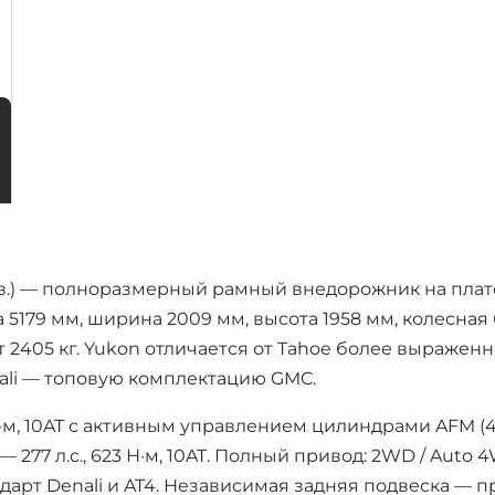
н.в.) — полноразмерный рамный внедорожник на пла
ина 5179 мм, ширина 2009 мм, высота 1958 мм, колесна
т 2405 кг. Yukon отличается от Tahoe более выраж
ali — топовую комплектацию GMC.
 Н·м, 10AT с активным управлением цилиндрами AFM (4 из
ль — 277 л.с., 623 Н·м, 10AT. Полный привод: 2WD / Aut
арт Denali и AT4. Независимая задняя подвеска —