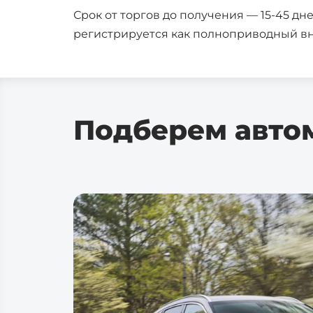
Срок от торгов до получения — 15-45 д
Самара
регистрируется как полноприводный в
Омск
Волгоград
Тольятти
Ижевск
Подберем авто