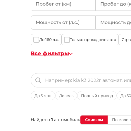
Hyundai
Savana
(8)
Kia
Hummer EV
(7)
Mercedes-Benz
Yukon
(1)
BMW
Canyon
(1)
До 160 л.с.
Только проходные авто
Genesis
Audi
Все фильтры
Volkswagen
SsangYong
Renault Samsung
Land Rover
До 3 млн
Дизель
Полный привод
До 50
Volvo
Lexus
Jaguar
Найдено
1
автомобиль
Списком
По моделя
Mini