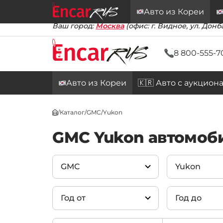
Авто из Кореи
Ваш город:
Москва
(офис: г. Видное, ул. Донба
8 800-555-7
Авто из Кореи
🇰🇷 Авто с аукцион
/
Каталог
/
GMC
/
Yukon
GMC Yukon автомоб
GMC
Yukon
Год от
Год до
GMC
(1)
Sierra
(21)