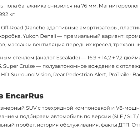
ь пола багажника снизился на 76 мм. Магнитореоло
92 кг.
 Off-Road (Rancho адаптивные амортизаторы, пласти
 коробке. Yukon Denali — премиальный вариант: хро
ов, массаж и вентиляция передних кресел, трехзонн
ым стеклом (аналог Escalade) — 16,9 + 14,2 + 7,2 дюй
3. Super Cruise — полуавтономное вождение с отсле
HD-Surround Vision, Rear Pedestrian Alert, ProTrailer Ba
или найдите
свой город
з EncarRus
змерный SUV с трехрядной компоновкой и V8-мощнос
ием подбираем автомобиль по версии (SLE / SLT / AT
Санкт-Петербург
Новосиби
ьный пробег, история обслуживания, факты ДТП. От
Казань
Краснояр
д
Челябинск
Уфа