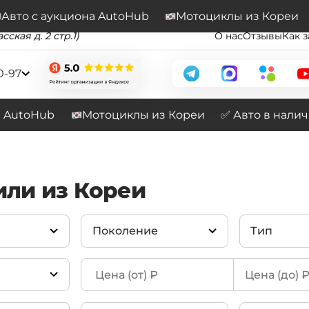
Подписывайтесь на наш канал
Перейти
Авто с аукциона AutoHub
Мотоциклы из Кореи
сская д. 2 стр.1)
О нас
Отзывы
Как з
0-97
а AutoHub
Мотоциклы из Кореи
✅ Авто в нали
или из Кореи
Поколение
Тип
Yukon (2012-2022)
(1)
6.2
(1)