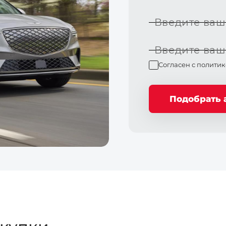
Введите ваш
Введите ваш
Согласен с
политик
Подобрать 