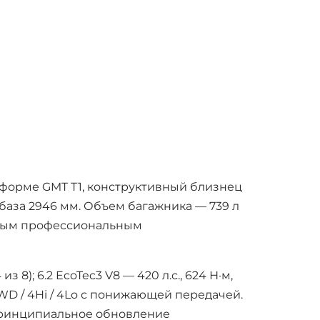
тформе GMT T1, конструктивный близнец
я база 2946 мм. Объем багажника — 739 л
енным профессиональным
 8); 6.2 EcoTec3 V8 — 420 л.с., 624 Н·м,
o 4WD / 4Hi / 4Lo с понижающей передачей.
 принципиальное обновление