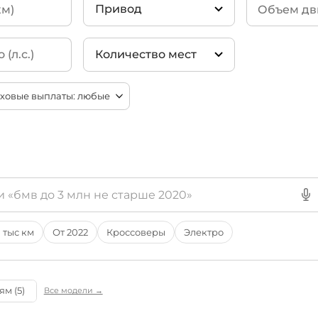
Привод
Количество мест
4WD
(1)
2 места
2WD
4 места
5 мест
6 мест
7 мест
8 мест
9 мест
 тыс км
От 2022
Кроссоверы
Электро
м (5)
Все модели →