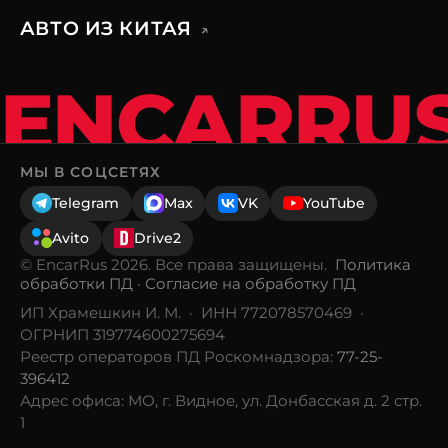
АВТО ИЗ КИТАЯ
↗
ENCARRU
МЫ В СОЦСЕТЯХ
Telegram
Max
VK
YouTube
Avito
Drive2
© EncarRus 2026. Все права защищены.
Политика
обработки ПД
·
Согласие на обработку ПД
ИП Храмешкин И. М. · ИНН 772078570469 ·
ОГРНИП 319774600275694
Реестр операторов ПД Роскомнадзора:
77-25-
396412
Адрес офиса: МО, г. Видное, ул. Донбасская д. 2 стр.
1