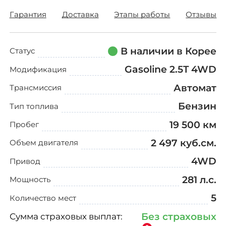
О компании
Гарантия
Доставка
Этапы работы
Отзывы
Отзывы о нас
В наличии в Корее
Как заказать авто
Статус
Gasoline 2.5T 4WD
Модификация
Авто до 160 л.с.
Автомат
Трансмиссия
Ставки утильсбора
Бензин
Тип топлива
19 500 км
Кредит
Пробег
2 497 куб.см.
Объем двигателя
Контакты
4WD
Привод
281 л.с.
Мощность
8 800-555-70-97
5
Количество мест
Заказать звонок
Сумма страховых выплат:
Без страховых