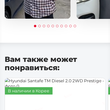
Саратов
Тюмень
Тольятти
Махачкала
Барнаул
Ижевск
Хабаровск
Владивосток
Вам также может
понравиться:
В наличии в Корее