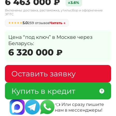
6 463 000
₽
↓
3.6%
Каталог авто с Encar
Включены: доставка, растаможка, утильсбор и оформление
ЭПТС
5.0
259 отзывов
Читать →
★★★★★
Авто с аукциона AutoHub
Цена “под ключ” в Москве через
Мотоциклы из Кореи
Беларусь:
6 320 000
₽
✅ Авто в наличии в Москве
Оставить заявку
Новые авто из Казахстана
Купить в кредит
Авто из Китая ↗
👈 Или сразу пишите
нам в мессенджеры
!