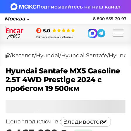
Подписывайтесь на наш канал
Москва
8 800-555-70-97
Москва
/
Каталог
/
Hyundai
/
Hyundai Santafe
/
Поставка автомобилей в Россию по
параллельному импорту
Hyundai Santafe MX5 Gasoline
2.5T 4WD Prestige 2024 с
🏎 Заявка на подбор авто
пробегом 19 500км
Заполните форму, подберем нужные
варианты авто и свяжемся с вами
Еще 18 фото
Оставить заявку на подбор авто
Владивосток
Цена “под ключ” в
: