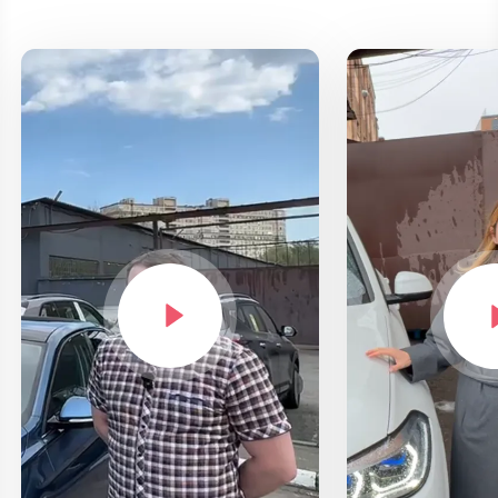
Выберите
свой город
Москва
Санкт-Петер
Новосибирск
Екатеринбур
Казань
Красноярск
Нижний Новгород
Челябинск
Уфа
Самара
Ростов-на-Дону
Краснодар
Омск
Воронеж
Пермь
Волгоград