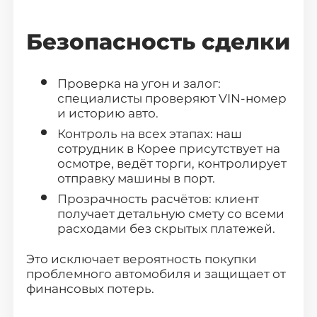
Выберите
свой город
Безопасность сделки
Поиск
Проверка на угон и залог:
специалисты проверяют VIN-номер
Москва
Санкт-Петербург
и историю авто.
Контроль на всех этапах: наш
Новосибирск
Екатеринбург
сотрудник в Корее присутствует на
Казань
Красноярск
осмотре, ведёт торги, контролирует
отправку машины в порт.
Нижний Новгород
Челябинск
Прозрачность расчётов: клиент
Уфа
Самара
получает детальную смету со всеми
расходами без скрытых платежей.
Ростов-на-Дону
Краснодар
Это исключает вероятность покупки
Омск
Воронеж
проблемного автомобиля и защищает от
финансовых потерь.
Пермь
Волгоград