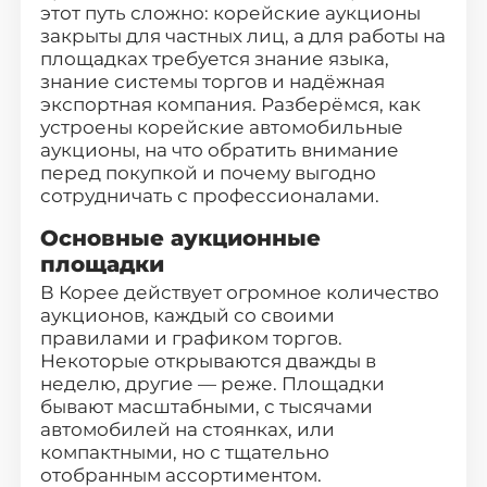
О компании
этот путь сложно: корейские аукционы
закрыты для частных лиц, а для работы на
Отзывы о нас
площадках требуется знание языка,
знание системы торгов и надёжная
экспортная компания. Разберёмся, как
Как заказать авто
устроены корейские автомобильные
аукционы, на что обратить внимание
Авто до 160 л.с.
перед покупкой и почему выгодно
сотрудничать с профессионалами.
Ставки утильсбора
Основные аукционные
площадки
Кредит
В Корее действует огромное количество
аукционов, каждый со своими
Контакты
правилами и графиком торгов.
Некоторые открываются дважды в
неделю, другие — реже. Площадки
8 800-555-70-97
бывают масштабными, с тысячами
автомобилей на стоянках, или
Заказать звонок
компактными, но с тщательно
отобранным ассортиментом.