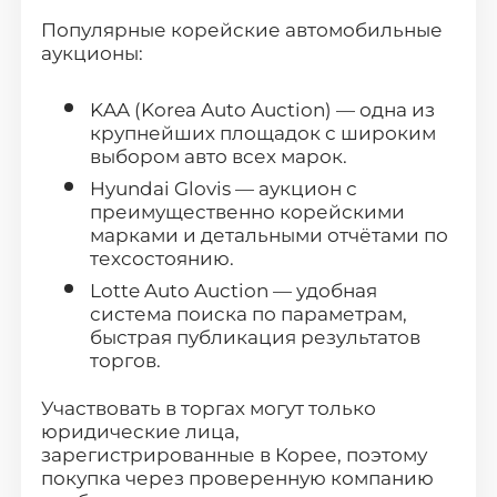
(офис: г. Видное, ул. Донбасская д. 2
Популярные корейские автомобильные
стр.1)
аукционы:
KAA (Korea Auto Auction) — одна из
крупнейших площадок с широким
выбором авто всех марок.
Hyundai Glovis — аукцион с
преимущественно корейскими
марками и детальными отчётами по
техсостоянию.
Lotte Auto Auction — удобная
система поиска по параметрам,
быстрая публикация результатов
торгов.
Участвовать в торгах могут только
юридические лица,
зарегистрированные в Корее, поэтому
покупка через проверенную компанию