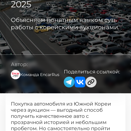
2025
Каталог авто с Encar
Объясняем понятным языком суть
работы с корейскими аукционами.
Авто с аукциона AutoHub
Мотоциклы из Кореи
Автор:
✅ Авто в наличии в Москве
Поделиться ссылкой:
Команда EncarRus
Новые авто из Казахстана
Покупка автомобиля из Южной Кореи
Авто из Китая ↗
через аукцион — выгодный способ
получить качественное авто с
прозрачной историей и небольшим
пробегом. Но самостоятельно пройти