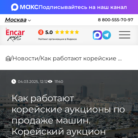
Подписывайтесь на наш канал
Москва
8 800-555-70-97
Москва
/
Новости
/
Как работают корейские аукционы по продаже машин. Корейский аукцион 2025
Поставка автомобилей в Россию по
параллельному импорту
04.03.2025, 12:12
11140
🏎 Заявка на подбор авто
Как работают
Заполните форму, подберем нужные
корейские аукционы по
варианты авто и свяжемся с вами
продаже машин.
Оставить заявку на подбор авто
Корейский аукцион