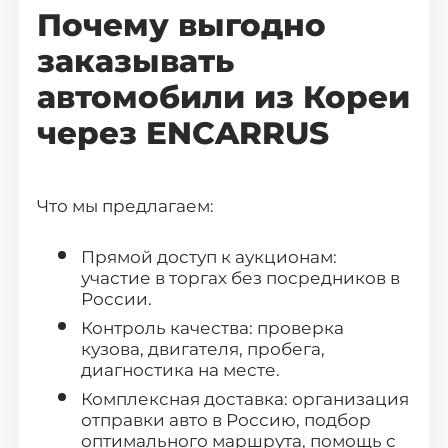
Саратов
Тюмень
Почему выгодно
Тольятти
Махачкала
заказывать
Барнаул
Ижевск
автомобили из Кореи
Хабаровск
Владивосток
через ENCARRUS
Что мы предлагаем:
Прямой доступ к аукционам:
участие в торгах без посредников в
России.
Контроль качества: проверка
кузова, двигателя, пробега,
диагностика на месте.
Комплексная доставка: организация
отправки авто в Россию, подбор
оптимального маршрута, помощь с