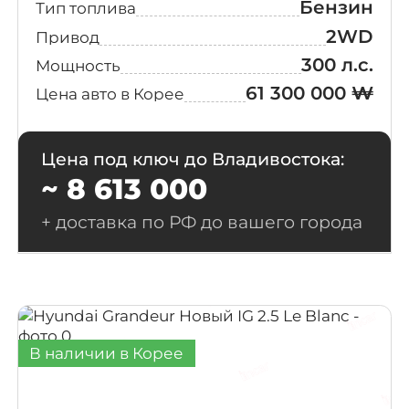
Ultimate
Бензин
Тип топлива
(3)
Edition
2WD
Привод
300 л.с.
Мощность
6-Seater
(2)
Calligraphy
61 300 000 ₩
Цена авто в Корее
7-Seater
(2)
Prestige
Цена под ключ до Владивостока:
~ 8 613 000
Extreme
(2)
Edition
+ доставка по РФ до вашего города
Finest Edition
(2)
Inspiraition
(2)
В наличии в Корее
Modern(Handicapped)
(2)
Premium N