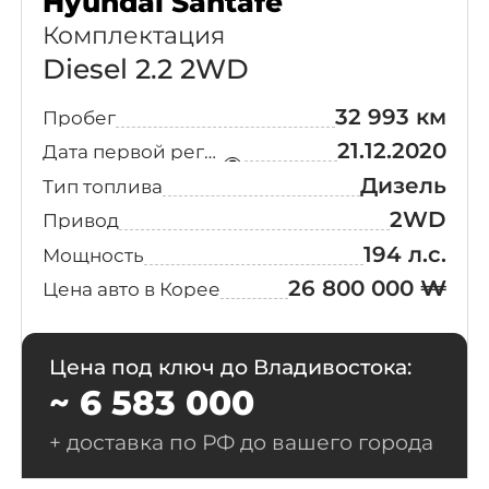
Hyundai Santafe
Camper
(17)
Chrysler
(2)
Комплектация
4Seater
Diesel 2.2 2WD
Bentley
(1)
H Pick
(16)
32 993 км
Пробег
Lotus
(1)
21.12.2020
Дата первой регистрации
Exclusice
(15)
Дизель
Тип топлива
Aston Martin
Iron Man
2WD
Привод
(14)
Edition
194 л.с.
Мощность
DFSK
26 800 000 ₩
Цена авто в Корее
Mobility
(14)
Ineos
Limousine
(13)
Цена под ключ до Владивостока:
Alfa Romeo
~ 6 583 000
Deluxe
(12)
Ferrari
+ доставка по РФ до вашего города
Premium
(12)
Special