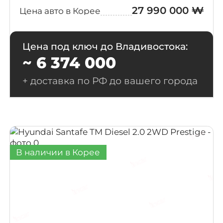
27 990 000 ₩
Цена авто в Корее
Exclusice
(1)
Special
Цена под ключ до Владивостока:
~ 6 374 000
Export
(1)
+ доставка по РФ до вашего города
The Black
(1)
VIP PAG
(1)
В наличии в Корее