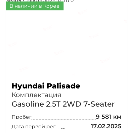
В наличии в Корее
6-Seater
(3)
Prestige
Adventure
(3)
Deluxe VIP
(3)
Pack
E-Lite
(3)
Extreme
Hyundai Palisade
(3)
Selection
Комплектация
Gasoline 2.5T 2WD 7-Seater
Preimum
(3)
9 581 км
Пробег
Sport Premium
(3)
17.02.2025
Дата первой регистрации