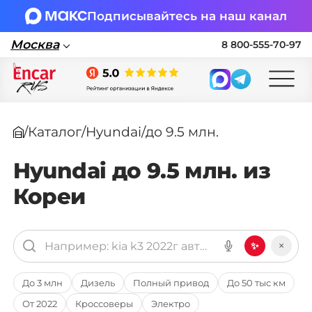
Подписывайтесь на наш канал
Москва
8 800-555-70-97
Москва
/
Каталог
/
Hyundai
/
до 9.5 млн.
Поставка автомобилей в Россию по
параллельному импорту
Hyundai до 9.5 млн. из
Кореи
🏎 Заявка на подбор авто
Заполните форму, подберем нужные
варианты авто и свяжемся с вами
×
✨
Оставить заявку на подбор авто
До 3 млн
Дизель
Полный привод
До 50 тыс км
От 2022
Кроссоверы
Электро