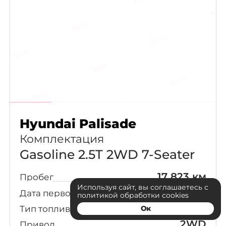
Hyundai Palisade
Комплектация
Gasoline 2.5T 2WD 7-Seater
17 823 км
Пробег
Используя сайт, вы соглашаетесь с
11.04.2025
Дата первой регистрации
политикой обработки cookies
Бензин
Тип топлива
Ок
2WD
Привод