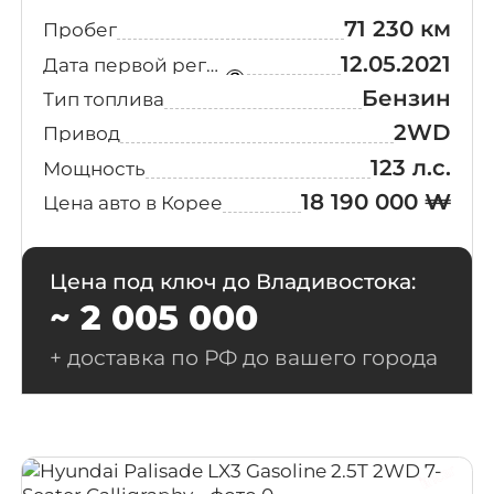
Calligraphy
(6)
71 230 км
Пробег
Black Edition
12.05.2021
Дата первой регистрации
I
(6)
Бензин
Тип топлива
2WD
Привод
S
(6)
123 л.с.
Мощность
18 190 000 ₩
Цена авто в Корее
N
(5)
N Line
Цена под ключ до Владивостока:
(5)
Premium
~ 2 005 000
Smart(Rental)
(5)
+ доставка по РФ до вашего города
Honors
(4)
Millennial
(4)