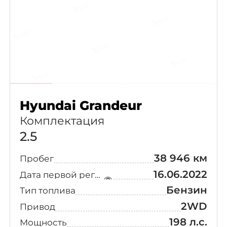
(2)
Line
6-Seater
(1)
Exclusive
7-Seater
(1)
Calligraphy
7-Seater
Hyundai Grandeur
(1)
Exclusive
Комплектация
2.5
7-Seater
(1)
Exclusvie
38 946 км
Пробег
Business 2
(1)
16.06.2022
Дата первой регистрации
Бензин
Тип топлива
Caligraphy
(1)
2WD
Привод
198 л.с.
Мощность
Economy
(1)