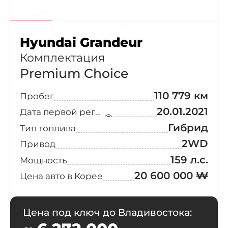
Core
(48)
Maserati
(182)
Hyundai Grandeur
Exclusive +
(48)
Porsche
(163)
Комплектация
Modern Tech
(47)
Premium Choice
Jaguar
(122)
110 779 км
Пробег
N Line
(37)
Cadillac
(100)
20.01.2021
Дата первой регистрации
VIP
(37)
Гибрид
Тип топлива
Polestar
(50)
2WD
Привод
Inspiration N
(27)
159 л.с.
Infiniti
(47)
Line
Мощность
20 600 000 ₩
Цена авто в Корее
Premium
BYD
(39)
(27)
Millennial
Цена под ключ до Владивостока:
Citroen / DS
(39)
Family
(26)