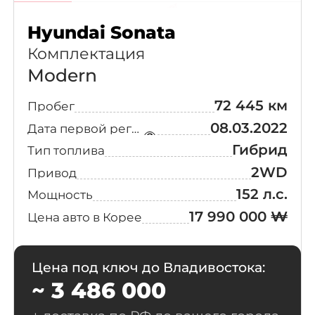
Hyundai Sonata
Комплектация
Modern
72 445 км
Пробег
Выберите
свой город
08.03.2022
Дата первой регистрации
Гибрид
Тип топлива
Поиск
2WD
Привод
152 л.с.
Мощность
Москва
Санкт-Петербург
17 990 000 ₩
Цена авто в Корее
Новосибирск
Екатеринбург
Казань
Красноярск
Цена под ключ до Владивостока:
Нижний Новгород
Челябинск
~ 3 486 000
Уфа
Самара