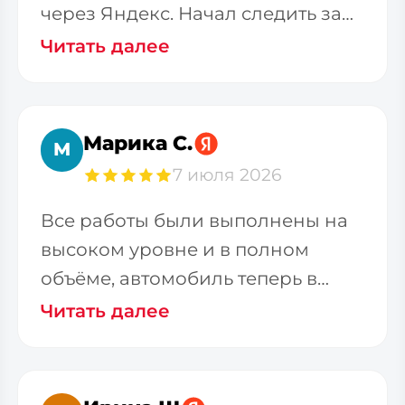
через Яндекс. Начал следить за
телеграм-каналом. Меня
Читать далее
Марика С.
М
7 июля 2026
Все работы были выполнены на
высоком уровне и в полном
объёме, автомобиль теперь в
гараже. Большое спасибо
Читать далее