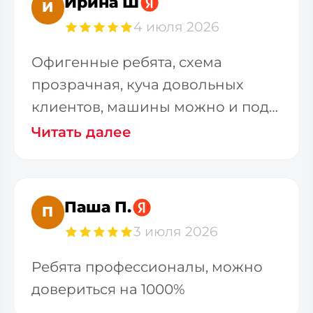
Ирина Ш
И
4 июля 2026
Офигенные ребята, схема
прозрачная, куча довольных
клиентов, машины можно и под
заказ и из наличия приобрести
Читать далее
Паша П.
П
3 июля 2026
Ребята профессионалы, можно
довериться на 1000%