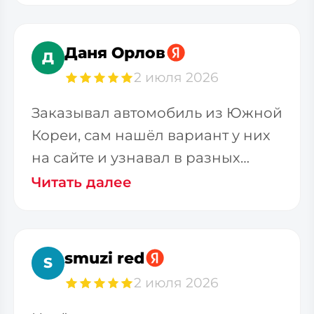
Даня Орлов
Д
2 июля 2026
Заказывал автомобиль из Южной
Кореи, сам нашёл вариант у них
на сайте и узнавал в разных
фирмах стоимость
Читать далее
smuzi red
S
2 июля 2026