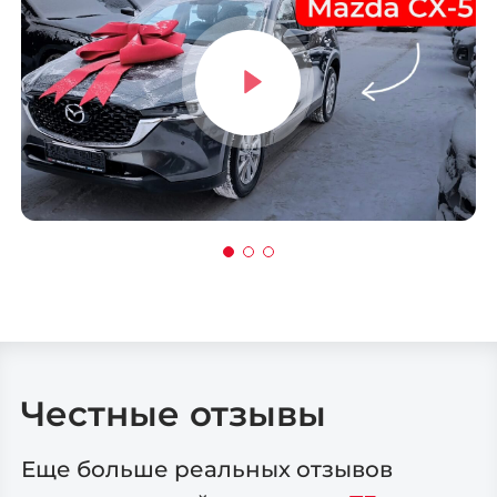
Ростов-на-Дону
Краснодар
Омск
Воронеж
Пермь
Волгоград
Саратов
Тюмень
Тольятти
Махачкала
Барнаул
Ижевск
Хабаровск
Владивосток
Честные отзывы
Еще больше реальных отзывов