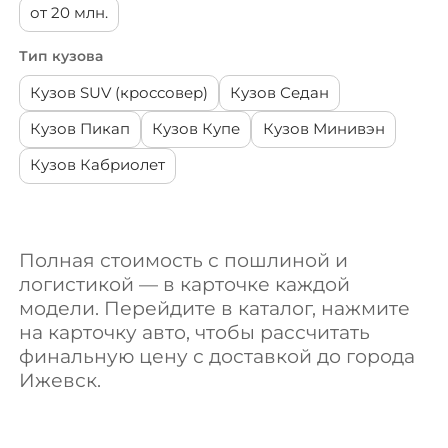
от 20 млн.
Cadillac
Тип кузова
BYD
Кузов SUV (кроссовер)
Кузов Седан
Кузов Пикап
Кузов Купе
Кузов Минивэн
Chrysler
Кузов Кабриолет
DFSK
Ineos
Полная стоимость с пошлиной и
логистикой — в карточке каждой
Alfa Romeo
модели. Перейдите в каталог, нажмите
на карточку авто, чтобы рассчитать
финальную цену с доставкой до города
Chevrolet
Ижевск.
Citroen / DS