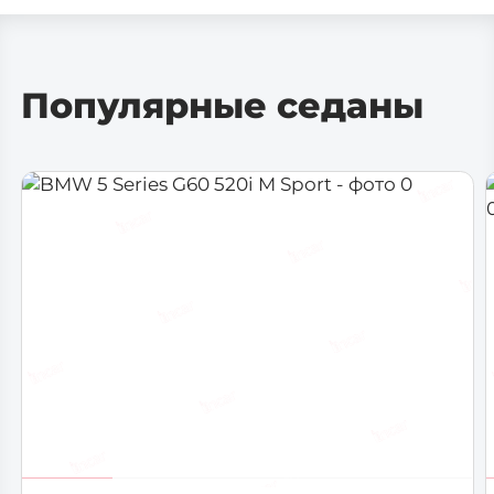
Dodge
Ferrari
Популярные седаны
Fiat
Ford
GMC
Honda
Jeep
Lamborghini