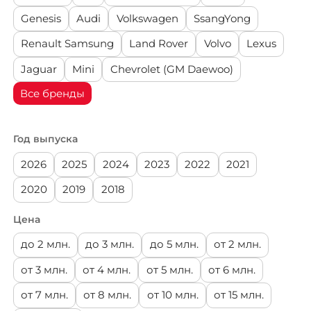
(офис: г. Видное, ул. Донбасская д. 2
Volvo
Genesis
Audi
Volkswagen
SsangYong
стр.1)
Renault Samsung
Land Rover
Volvo
Lexus
Lexus
Jaguar
Mini
Chevrolet (GM Daewoo)
Jaguar
Все бренды
Mini
Год выпуска
2026
2025
2024
2023
2022
2021
Chevrolet (GM
Daewoo)
2020
2019
2018
Aston Martin
Цена
до 2 млн.
до 3 млн.
до 5 млн.
от 2 млн.
Bentley
от 3 млн.
от 4 млн.
от 5 млн.
от 6 млн.
Infiniti
от 7 млн.
от 8 млн.
от 10 млн.
от 15 млн.