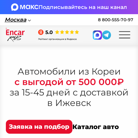
Подписывайтесь на наш канал
Москва
8 800-555-70-97
Москва
Поставка автомобилей в Россию по
параллельному импорту
Автомобили из Кореи
с выгодой от 500 000₽
🏎 Заявка на подбор авто
за 15-45 дней с доставкой
Заполните форму, подберем нужные
в
Ижевск
варианты авто и свяжемся с вами
Оставить заявку на подбор авто
Заявка на подбор
Каталог авто