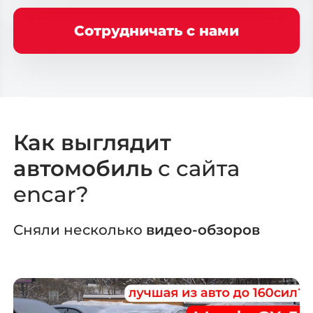
Сотрудничать с нами
Выберите
свой город
Как выглядит
Поиск
автомобиль
с сайта
encar?
Москва
Санкт-Петербург
Сняли несколько
видео-обзоров
Новосибирск
Екатеринбург
Казань
Красноярск
Нижний Новгород
Челябинск
Уфа
Самара