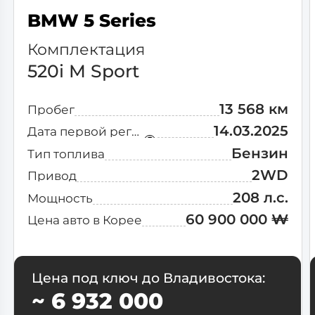
Lincoln
BMW 5 Series
Lotus
Комплектация
520i M Sport
Maserati
13 568 км
Пробег
Mazda
14.03.2025
Дата первой регистрации
Бензин
Тип топлива
McLaren
2WD
Привод
208 л.с.
Мощность
Nissan
60 900 000 ₩
Цена авто в Корее
Peugeot
Polestar
Цена под ключ до Владивостока:
~ 6 932 000
Porsche