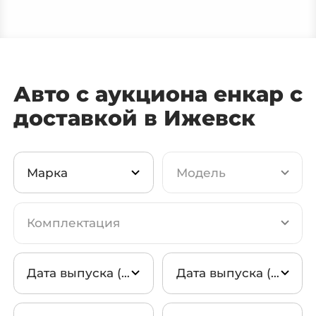
Каталог авто с Encar
Авто с аукциона AutoHub
Авто с аукциона енкар с
доставкой в Ижевск
Мотоциклы из Кореи
✅ Авто в наличии в Москве
Марка
Модель
Новые авто из Казахстана
Комплектация
Авто из Китая ↗
Hyundai
Дата выпуска (от)
Дата выпуска (до)
Kia