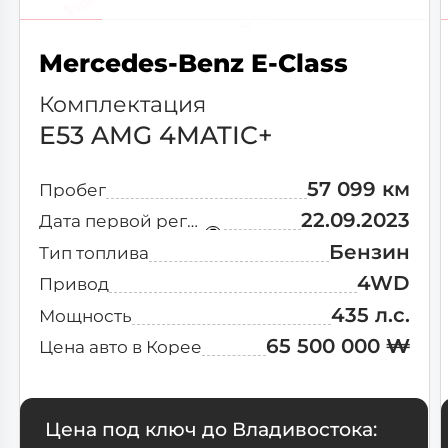
Lincoln
Mercedes-Benz E-Class
Lotus
Комплектация
E53 AMG 4MATIC+
Maserati
57 099 км
Пробег
Mazda
22.09.2023
Дата первой регистрации
Бензин
Тип топлива
McLaren
4WD
Привод
435 л.с.
Мощность
Nissan
65 500 000 ₩
Цена авто в Корее
Peugeot
Polestar
Цена под ключ до Владивостока: