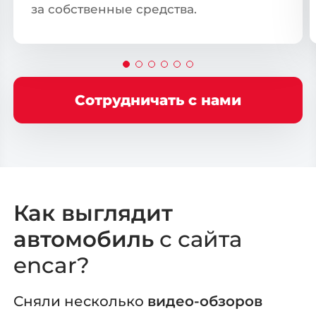
за собственные средства.
Сотрудничать с нами
Выберите
свой город
Поиск
Москва
Санкт-Петербург
Как выглядит
Новосибирск
Екатеринбург
автомобиль
с сайта
Казань
Красноярск
encar?
Нижний Новгород
Челябинск
Сняли несколько
видео-обзоров
Уфа
Самара