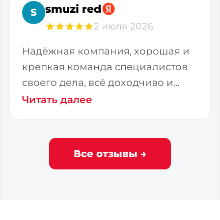
smuzi red
S
2 июля 2026
Надёжная компания, хорошая и
крепкая команда специалистов
своего дела, всё доходчиво и
терпеливо доносят до
Читать далее
Все отзывы →