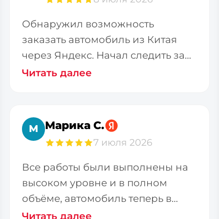
Обнаружил возможность
заказать автомобиль из Китая
через Яндекс. Начал следить за
телеграм-каналом. Меня
Читать далее
Марика С.
М
7 июля 2026
Все работы были выполнены на
высоком уровне и в полном
объёме, автомобиль теперь в
гараже. Большое спасибо
Читать далее