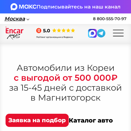
Подписывайтесь на наш канал
Москва
8 800-555-70-97
Москва
Поставка автомобилей в Россию по
параллельному импорту
Автомобили из Кореи
с выгодой от 500 000₽
🏎 Заявка на подбор авто
за 15-45 дней с доставкой
Заполните форму, подберем нужные
в
Магнитогорск
варианты авто и свяжемся с вами
Оставить заявку на подбор авто
Заявка на подбор
Каталог авто