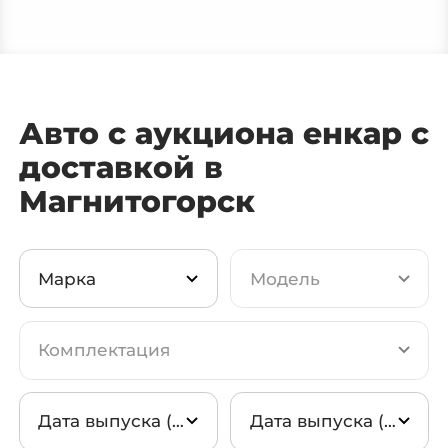
Каталог авто с Encar
Авто с аукциона AutoHub
Авто с аукциона енкар с
доставкой в
Мотоциклы из Кореи
Магнитогорск
✅ Авто в наличии в Москве
Марка
Модель
Новые авто из Казахстана
Комплектация
Авто из Китая ↗
Hyundai
Дата выпуска (от)
Дата выпуска (до)