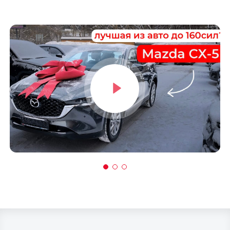
Ростов-на-Дону
Краснодар
Омск
Воронеж
Пермь
Волгоград
Саратов
Тюмень
Тольятти
Махачкала
Барнаул
Ижевск
Хабаровск
Владивосток