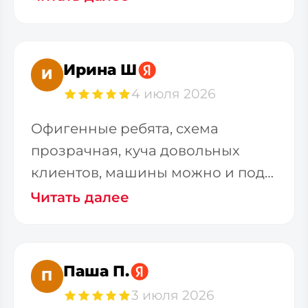
Ирина Ш
И
4 июля 2026
Офигенные ребята, схема
прозрачная, куча довольных
клиентов, машины можно и под
заказ и из наличия приобрести
Читать далее
Паша П.
П
3 июля 2026