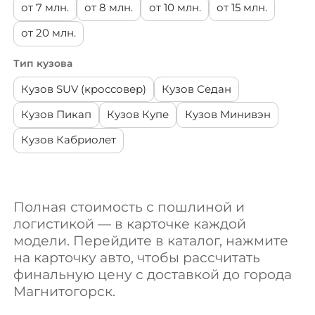
Infiniti
от 7 млн.
от 8 млн.
от 10 млн.
от 15 млн.
от 20 млн.
Cadillac
Тип кузова
BYD
Кузов SUV (кроссовер)
Кузов Седан
Кузов Пикап
Кузов Купе
Кузов Минивэн
Chrysler
Кузов Кабриолет
DFSK
Ineos
Полная стоимость с пошлиной и
логистикой — в карточке каждой
Alfa Romeo
модели. Перейдите в каталог, нажмите
на карточку авто, чтобы рассчитать
финальную цену с доставкой до города
Chevrolet
Магнитогорск.
Citroen / DS