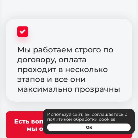
Мы работаем строго по
договору, оплата
проходит в несколько
этапов и все они
максимально прозрачны
Используя сайт, вы соглашаетесь с
политикой обработки cookies
Есть вопрос? Задайте его нам, а
Ок
мы оперативно ответим!