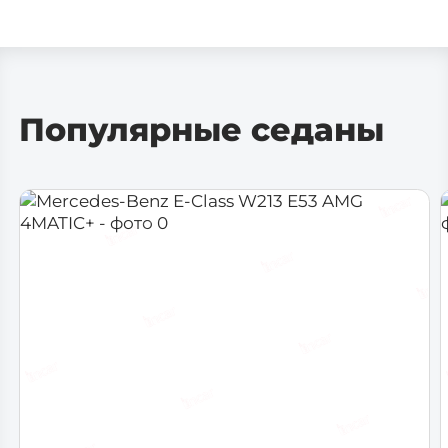
Dodge
Ferrari
Популярные седаны
Fiat
Ford
GMC
Honda
Jeep
Lamborghini