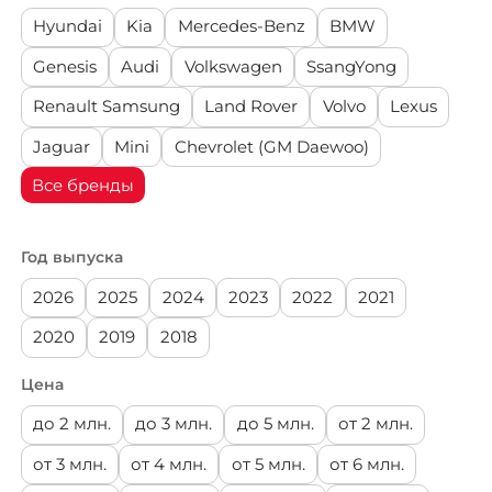
Land Rover
(офис: г. Видное, ул. Донбасская д. 2
Hyundai
Kia
Mercedes-Benz
BMW
стр.1)
Volvo
Genesis
Audi
Volkswagen
SsangYong
Renault Samsung
Land Rover
Volvo
Lexus
Lexus
Jaguar
Mini
Chevrolet (GM Daewoo)
Jaguar
Все бренды
Mini
Год выпуска
2026
2025
2024
2023
2022
2021
Chevrolet (GM
Daewoo)
2020
2019
2018
Aston Martin
Цена
до 2 млн.
до 3 млн.
до 5 млн.
от 2 млн.
Bentley
от 3 млн.
от 4 млн.
от 5 млн.
от 6 млн.