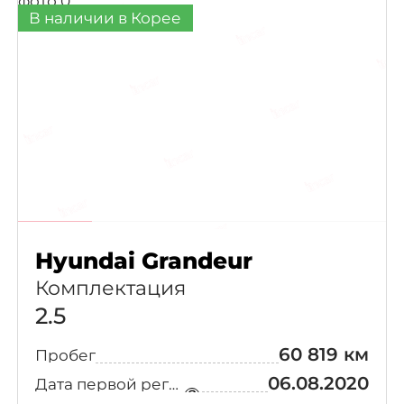
В наличии в Корее
Smart(Rental)
(5)
7-Seater
(4)
Calligraphy
Deluxe VIP
(4)
Pack
Honors
(4)
Hyundai Grandeur
Millennial
(4)
Комплектация
2.5
Sport Premium
(4)
60 819 км
Пробег
Adventure
(3)
06.08.2020
Дата первой регистрации