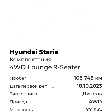
Extreme
(2)
Edition
Finest Edition
(2)
Modern(Handicapped)
(2)
6-Seater
(1)
Exclusive
Hyundai Staria
Комплектация
7-Seater
(1)
4WD Lounge 9-Seater
Exclusvie
108 748 км
Пробег
Business 2
(1)
18.10.2023
Дата первой регистрации
Дизель
Тип топлива
Caligraphy
(1)
4WD
Привод
Exclusice
177 л.с.
(1)
Мощность
Special