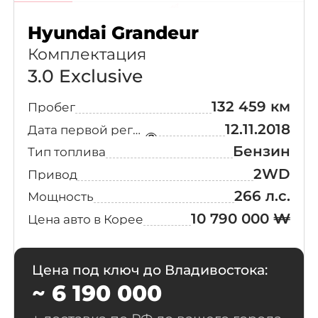
Hyundai Grandeur
Комплектация
3.0 Exclusive
132 459 км
Пробег
Выберите
свой город
12.11.2018
Дата первой регистрации
Бензин
Тип топлива
Поиск
2WD
Привод
266 л.с.
Мощность
Москва
Санкт-Петербург
10 790 000 ₩
Цена авто в Корее
Новосибирск
Екатеринбург
Казань
Красноярск
Цена под ключ до Владивостока:
Нижний Новгород
Челябинск
~ 6 190 000
Уфа
Самара