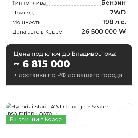
Extreme
Бензин
Тип топлива
(3)
Selection
2WD
Привод
198 л.с.
Мощность
Preimum
(3)
26 500 000 ₩
Цена авто в Корее
Ultimate
(3)
Edition
Цена под ключ до Владивостока:
6-Seater
~ 6 815 000
(2)
Prestige
+ доставка по РФ до вашего города
7-Seater
(2)
Exclusive
7-Seater
(2)
Prestige
В наличии в Корее
E-Lite
(2)