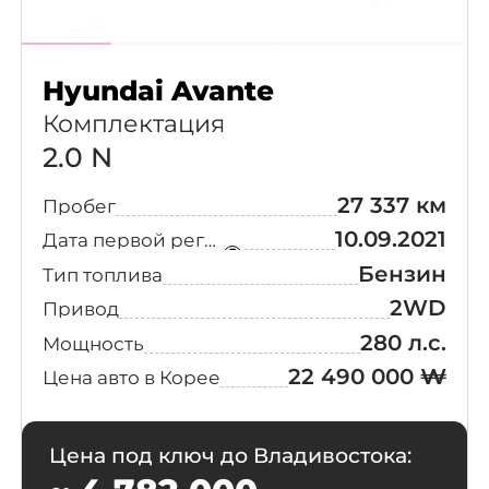
Modern Art
(55)
Cadillac
(230)
Hyundai Avante
Core
(47)
Peugeot
(223)
Комплектация
Exclusive +
(45)
2.0 N
Maserati
(221)
27 337 км
Пробег
Modern Tech
(44)
Bentley
(151)
10.09.2021
Дата первой регистрации
VIP
(37)
Бензин
Тип топлива
Jaguar
(122)
2WD
Привод
N Line
(35)
280 л.с.
Rolls-Royce
(82)
Мощность
22 490 000 ₩
Цена авто в Корее
Inspiration N
(28)
Lamborghini
(76)
Line
Цена под ключ до Владивостока:
Premium
Ferrari
(58)
(25)
Millennial