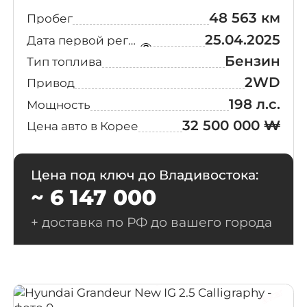
Prestige Choice
(9)
48 563 км
Пробег
25.04.2025
Дата первой регистрации
Calligraphy
(7)
Бензин
Black Edition
Тип топлива
2WD
Привод
6-Seater
(6)
198 л.с.
Мощность
Calligraphy
32 500 000 ₩
Цена авто в Корее
E-Value+
(6)
Цена под ключ до Владивостока:
I
(6)
~ 6 147 000
S
(6)
+ доставка по РФ до вашего города
N
(5)
N Line
(5)
Premium