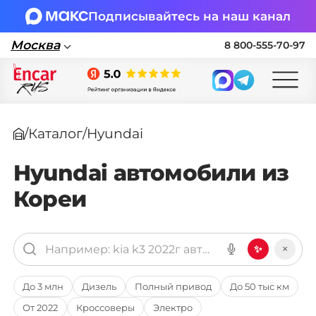
Подписывайтесь на наш канал
Москва
8 800-555-70-97
Москва
/
Каталог
/
Hyundai
Поставка автомобилей в Россию по
параллельному импорту
Hyundai автомобили из
Кореи
🏎 Заявка на подбор авто
Заполните форму, подберем нужные
варианты авто и свяжемся с вами
×
✨
Оставить заявку на подбор авто
До 3 млн
Дизель
Полный привод
До 50 тыс км
От 2022
Кроссоверы
Электро