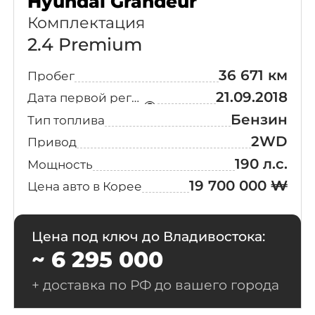
Hyundai Grandeur
Inspiraition
(18)
Chevrolet
(21)
Комплектация
Q
(18)
2.4 Premium
McLaren
(16)
36 671 км
Пробег
H Pick
(17)
Suzuki
(11)
21.09.2018
Дата первой регистрации
Prestige
Бензин
Тип топлива
Camper
(17)
Lotus
(10)
2WD
4Seater
Привод
190 л.с.
Мощность
Fiat
(6)
Mobility
(15)
19 700 000 ₩
Цена авто в Корее
Ineos
(5)
Iron Man
(14)
Edition
Цена под ключ до Владивостока:
Mazda
(4)
~ 6 295 000
example
(14)
Smart
(3)
+ доставка по РФ до вашего города
Limousine
(13)