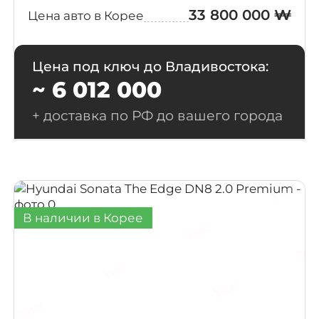
33 800 000 ₩
Цена авто в Корее
Export
(1)
Цена под ключ до Владивостока:
Premium N Line
(1)
~ 6 012 000
The Black
(1)
+ доставка по РФ до вашего города
VIP PAG
(1)
В наличии в Корее