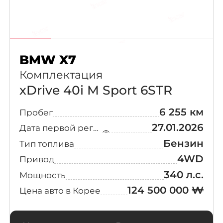
Peugeot
(2)
M9 Long Deck
(3)
Cadillac
(1)
Supreme
(3)
Honda
(1)
BMW X7
Комплектация
Activ
(2)
Maserati
(1)
xDrive 40i M Sport 6STR
Exclusive
(2)
Polestar
(1)
6 255 км
Пробег
Special
27.01.2026
Дата первой регистрации
Jaguar
Expedition
(2)
Бензин
Тип топлива
4WD
Привод
BYD
M7
(2)
340 л.с.
Мощность
124 500 000 ₩
Цена авто в Корее
Chrysler
Master Special
(2)
DFSK
Signature
(2)