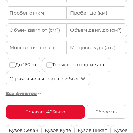
О компании
4 места
Noblesse
(16)
Дизель
(180)
Mercedes-
(24)
5 мест
4WD
(250)
Отзывы о нас
Benz
2nd
(14)
6 мест
Гибрид
(30)
Как заказать авто
2WD
(216)
7 мест
Mini
(22)
Masters
(13)
8 мест
Электричество
(10)
Авто до 160 л.с.
Toyota
(16)
9 мест
Marster
(7)
Газ (LPG)
(2)
Ставки утильсбора
Land Rover
(14)
До 160 л.с.
Только проходные авто
Premium
(7)
Кредит
Luxury
Volvo
(11)
Контакты
Calligraphy
(6)
Все фильтры
Porsche
(10)
T7
(6)
8 800-555-70-97
Chevrolet (GM
Показать
466
авто
Сбросить
(7)
Daewoo)
Culman
Заказать звонок
(5)
Prestige
Кузов Седан
Кузов Купе
Кузов Пикап
Кузов К
Volkswagen
(6)