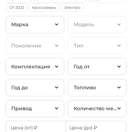
От 2022
Кроссоверы
Электро
Каталог авто с Encar
Марка
Модель
Авто с аукциона AutoHub
Поколение
Тип
Мотоциклы из Кореи
Hyundai
(93)
Комплектация
Год от
✅ Авто в наличии в Москве
BMW
(61)
Год до
Топливо
Новые авто из Казахстана
Kia
(59)
Prestige
(53)
Авто из Китая ↗
Привод
Количество мест
Genesis
(58)
Exclusive
(22)
Бензин
(244)
SsangYong
(54)
2 места