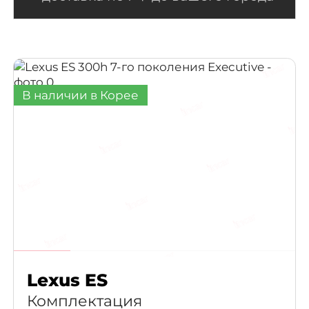
Smart
Premiun Luxury
(1)
Suzuki
President
(1)
Tesla
В наличии в Корее
Prestige Special
(1)
Prestige Special
(1)
(5-Link)
Professional S
(1)
(5-Link)
Professional X
(1)
(5-Link)
RS
(1)
Lexus ES
Комплектация