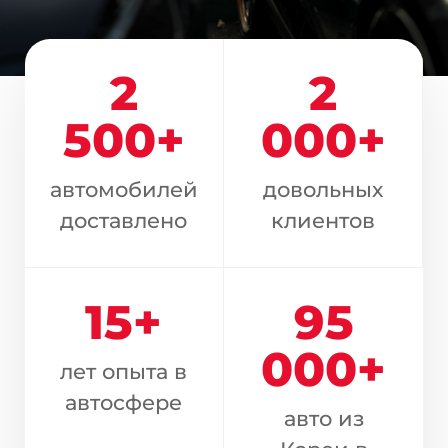
О компании
Отзывы о нас
2
2
Как заказать авто
500+
000+
Авто до 160 л.с.
автомобилей
довольных
Ставки утильсбора
доставлено
клиентов
Кредит
Контакты
15+
95
000+
8 800-555-70-97
лет опыта в
автосфере
Заказать звонок
авто из