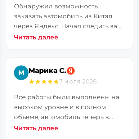
Обнаружил возможность
заказать автомобиль из Китая
через Яндекс. Начал следить за
телеграм-каналом. Меня
Читать далее
Марика С.
М
7 июля 2026
Все работы были выполнены на
высоком уровне и в полном
объёме, автомобиль теперь в
гараже. Большое спасибо
Читать далее