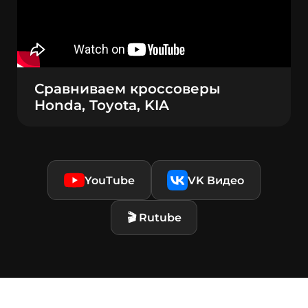
Выберите
свой город
Сравниваем кроссоверы
Honda, Toyota, KIA
Поиск
Москва
Санкт-Петербург
Новосибирск
Екатеринбург
YouTube
VK Видео
Казань
Красноярск
🎬 Rutube
Нижний Новгород
Челябинск
Уфа
Самара
Ростов-на-Дону
Краснодар