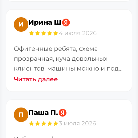
Ирина Ш
И
4 июля 2026
Офигенные ребята, схема
прозрачная, куча довольных
клиентов, машины можно и под
заказ и из наличия приобрести
Читать далее
Паша П.
П
3 июля 2026