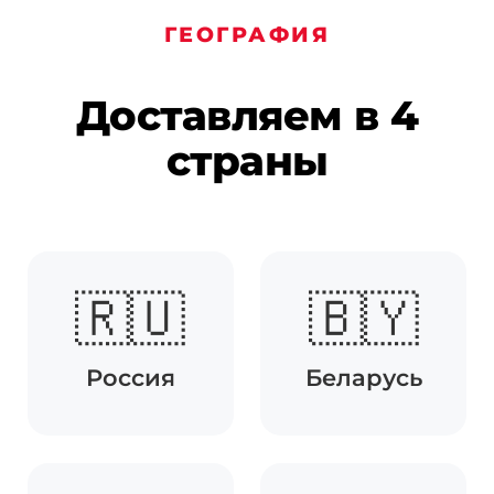
Омск
Воронеж
ГЕОГРАФИЯ
Пермь
Волгоград
Саратов
Тюмень
Доставляем в 4
Тольятти
Махачкала
страны
Барнаул
Ижевск
Хабаровск
Владивосток
🇷🇺
🇧🇾
Россия
Беларусь