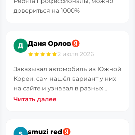
Ребята профессионалы, можно
довериться на 1000%
Даня Орлов
Д
2 июля 2026
Заказывал автомобиль из Южной
Кореи, сам нашёл вариант у них
на сайте и узнавал в разных
фирмах стоимость
Читать далее
smuzi red
S