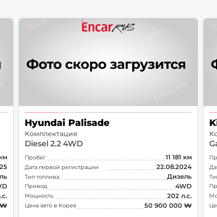
Ростов-на-Дону
Краснода
Воронеж
Пермь
Саратов
Тюмень
Махачкала
Барнаул
Хабаровск
Владивос
Hyundai Palisade
K
Комплектация
К
Diesel 2.2 4WD
G
 км
11 181 км
Пробег
Пр
025
22.08.2024
Дата первой регистрации
Да
ль
Дизель
Тип топлива
Ти
WD
4WD
Привод
Пр
.с.
202 л.с.
Мощность
Мо
 ₩
50 900 000 ₩
Цена авто в Корее
Це