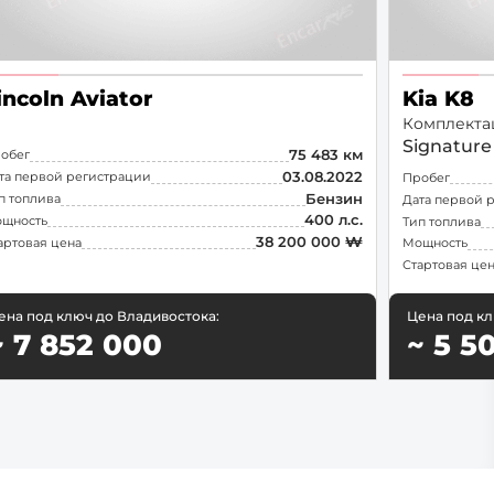
incoln Aviator
Kia K8
Комплекта
Signature
75 483 км
обег
03.08.2022
та первой регистрации
Пробег
Бензин
п топлива
Дата первой 
400 л.с.
щность
Тип топлива
38 200 000 ₩
артовая цена
Мощность
Стартовая це
ена под ключ до Владивостока:
Цена под кл
~ 7 852 000
~ 5 5