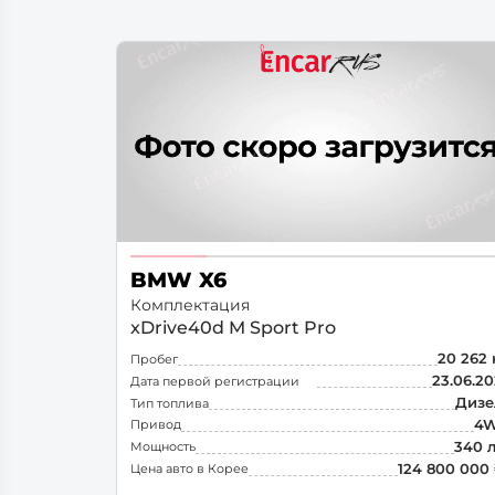
Toyota
Самара
Омск
Волгоград
Тольятти
Ижевск
BMW X6
Комплектация
xDrive40d M Sport Pro
20 262
Пробег
23.06.2
Дата первой регистрации
Дизе
Тип топлива
4
Привод
340 л
Мощность
124 800 000
Цена авто в Корее