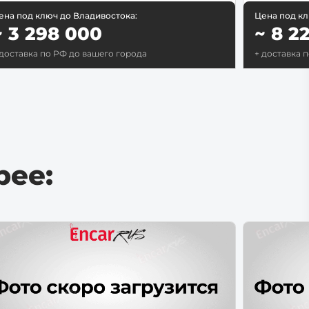
ена под ключ до Владивостока:
Цена под кл
~ 3 298 000
~ 8 2
 доставка по РФ до вашего города
+ доставка 
рее: