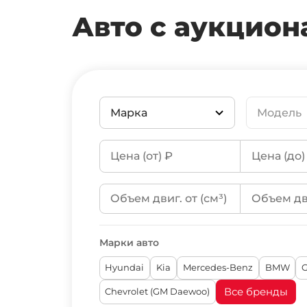
Авто с аукцион
Марка
Модель
Hyundai
Kia
Mercedes-Benz
Марки авто
BMW
Genesis
Hyundai
Kia
Mercedes-Benz
BMW
G
Audi
Все бренды
Chevrolet (GM Daewoo)