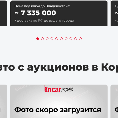
Цена под ключ до Владивостока:
Ц
~ 7 335 000
+ доставка по РФ до вашего города
+
то с аукционов в Ко