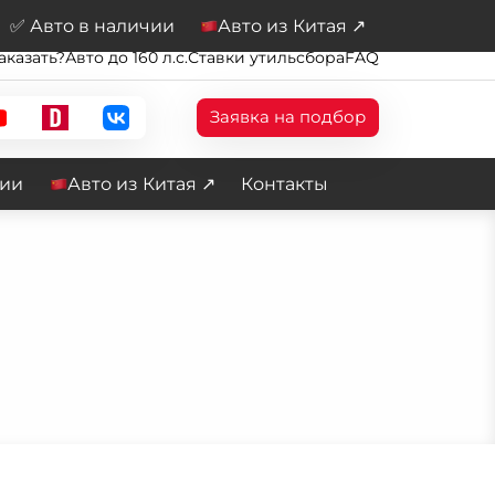
✅ Авто в наличии
Авто из Китая ↗
аказать?
Авто до 160 л.с.
Ставки утильсбора
FAQ
Заявка на подбор
чии
Авто из Китая ↗
Контакты