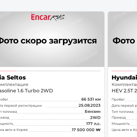
р
ток
ia Seltos
Hyundai
омплектация
Комплекта
asoline 1.6 Turbo 2WD
HEV 2.5T 
66 531 км
обег
Пробег
25.08.2023
та первой регистрации
Дата первой 
Бензин
п топлива
Тип топлива
2WD
ивод
Привод
177 л.с.
щность
Мощность
17 500 000 ₩
на авто в Корее
Цена авто в К