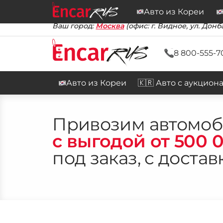
Авто из Кореи
Ваш город:
Москва
(офис: г. Видное, ул. Донба
8 800-555-7
Авто из Кореи
🇰🇷 Авто с аукцион
Привозим автомо
с выгодой от 500 0
под заказ, с достав