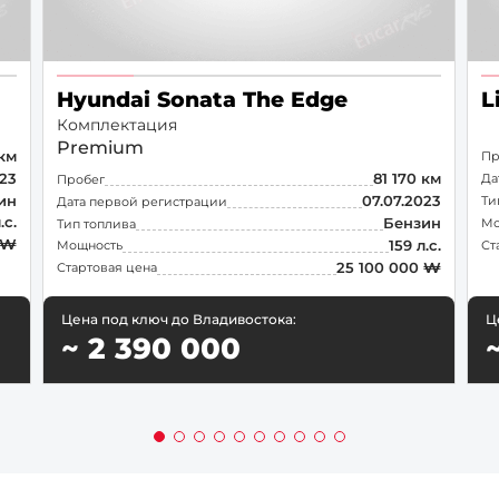
Hyundai Sonata The Edge
L
Комплектация
Premium
 км
Пр
023
Да
81 170 км
Пробег
ин
Ти
07.07.2023
Дата первой регистрации
.с.
Мо
Бензин
Тип топлива
 ₩
Ст
159 л.с.
Мощность
25 100 000 ₩
Стартовая цена
Цена под ключ до Владивостока:
Ц
~ 2 390 000