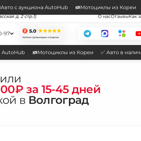
Подписывайтесь на наш канал
Перейти
Авто с аукциона AutoHub
Мотоциклы из Кореи
сская д. 2 стр.1)
О нас
Отзывы
Как з
0-97
а AutoHub
Мотоциклы из Кореи
✅ Авто в нали
били
00₽ за 15-45 дней
кой в
Волгоград