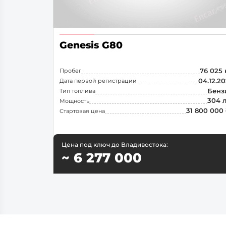
Genesis G80
76 025
Пробег
04.12.2
Дата первой регистрации
Бенз
Тип топлива
304 л
Мощность
31 800 000
Стартовая цена
Цена под ключ до Владивостока:
~ 6 277 000