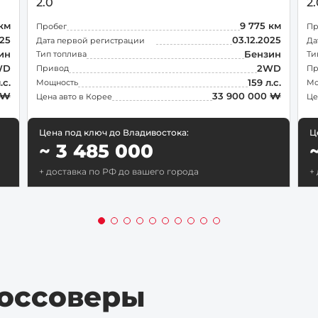
2.0
2
 км
9 775 км
Пробег
Пр
025
03.12.2025
Дата первой регистрации
Да
ин
Бензин
Тип топлива
Ти
WD
2WD
Привод
Пр
.с.
159 л.с.
Мощность
Мо
 ₩
33 900 000 ₩
Цена авто в Корее
Це
Цена под ключ до Владивостока:
Ц
~ 3 485 000
+ доставка по РФ до вашего города
+
или найдите
свой город
Санкт-Петербург
Новосиби
оссоверы
Казань
Краснояр
д
Челябинск
Уфа