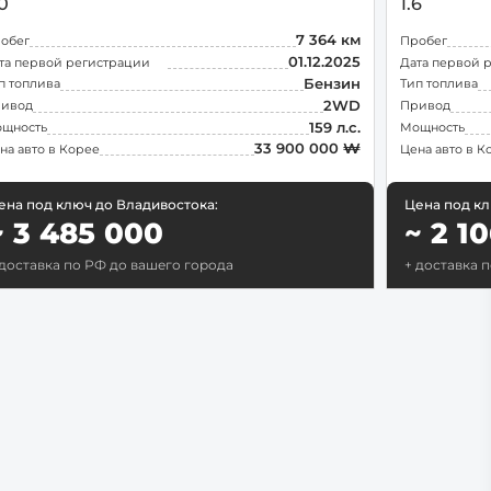
.0
1.6
7 364 км
обег
Пробег
01.12.2025
та первой регистрации
Дата первой 
Бензин
п топлива
Тип топлива
2WD
ивод
Привод
159 л.с.
щность
Мощность
33 900 000 ₩
на авто в Корее
Цена авто в К
ена под ключ до Владивостока:
Цена под кл
~ 3 485 000
~ 2 1
 доставка по РФ до вашего города
+ доставка 
Поиск
рск
ск