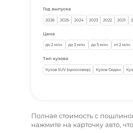
Volkswagen
Год выпуска
SsangYong
2026
2025
2024
2023
2022
2021
Renault Samsung
Land Rover
Цена
Volvo
до 2 млн.
до 3 млн.
до 5 млн.
от 2 млн.
Lexus
Тип кузова
Jaguar
Mini
Кузов SUV (кроссовер)
Кузов Седан
Ку
Chevrolet (GM Daewoo)
Aston Martin
Bentley
Infiniti
Полная стоимость с пошлиной
Cadillac
нажмите на карточку авто, чт
BYD