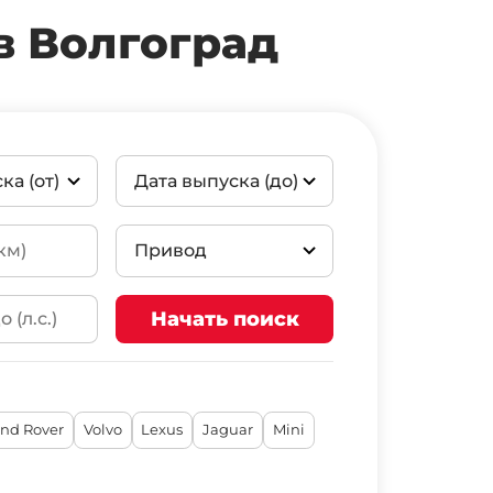
в Волгоград
ка (от)
Дата выпуска (до)
Привод
Начать поиск
2WD
4WD
nd Rover
Volvo
Lexus
Jaguar
Mini