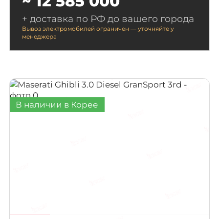
~ 12 585 000
Polestar
(56)
+ доставка по РФ до вашего города
Вывоз электромобилей ограничен — уточняйте у
менеджера
Infiniti
(47)
Citroen / DS
(40)
BYD
(38)
В наличии в Корее
GMC
(37)
Dodge
(32)
Nissan
(27)
Aston Martin
(23)