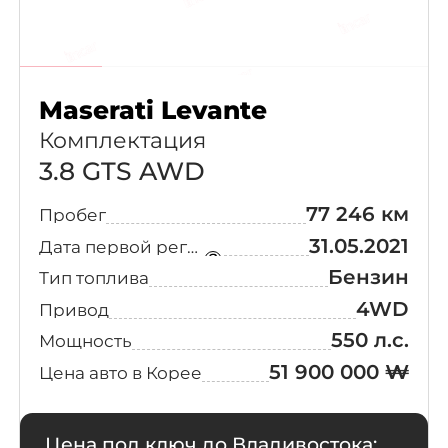
Maserati Levante
Комплектация
3.8 GTS AWD
Выберите
свой город
77 246 км
Пробег
Поиск
31.05.2021
Дата первой регистрации
Бензин
Тип топлива
Москва
Санкт-Петербург
4WD
Привод
Новосибирск
Екатеринбург
550 л.с.
Мощность
Казань
Красноярск
51 900 000 ₩
Цена авто в Корее
Нижний Новгород
Челябинск
Уфа
Самара
Цена под ключ до Владивостока: