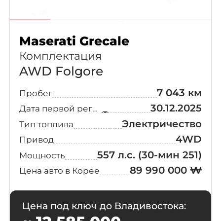
Cadillac
(231)
Maserati Grecale
Maserati
(221)
Комплектация
AWD Folgore
Peugeot
(220)
7 043 км
Пробег
Bentley
(151)
30.12.2025
Дата первой регистрации
Электричество
Тип топлива
Jaguar
(123)
4WD
Привод
557 л.с.
(30-мин 251)
Rolls-Royce
(82)
Мощность
89 990 000 ₩
Цена авто в Корее
Lamborghini
(74)
Цена под ключ до Владивостока:
Ferrari
(58)