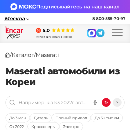
Подписывайтесь на наш канал
Москва
8 800-555-70-97
Москва
/
Каталог
/
Maserati
Поставка автомобилей в Россию по
параллельному импорту
Maserati автомобили из
Кореи
🏎 Заявка на подбор авто
Заполните форму, подберем нужные
варианты авто и свяжемся с вами
×
✨
Оставить заявку на подбор авто
До 3 млн
Дизель
Полный привод
До 50 тыс км
От 2022
Кроссоверы
Электро