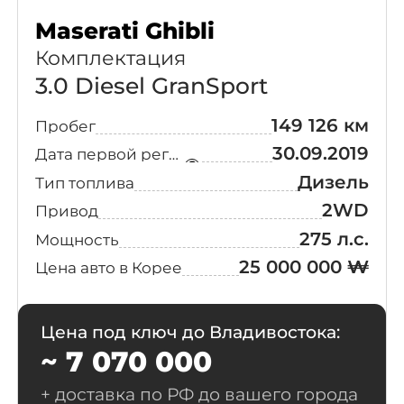
Chevrolet
(21)
Maserati Ghibli
Комплектация
McLaren
(15)
3.0 Diesel GranSport
Suzuki
(11)
149 126 км
Пробег
30.09.2019
Дата первой регистрации
Lotus
(10)
Дизель
Тип топлива
2WD
Привод
Fiat
(6)
275 л.с.
Мощность
Ineos
(5)
25 000 000 ₩
Цена авто в Корее
Mazda
(4)
Цена под ключ до Владивостока:
~ 7 070 000
Smart
(3)
+ доставка по РФ до вашего города