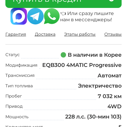
О компании
👈 Или сразу пишите
Отзывы о нас
нам в мессенджеры
!
Как заказать авто
Гарантия
Доставка
Этапы работы
Отзывы
Авто до 160 л.с.
В наличии в Корее
Статус
Ставки утильсбора
EQB300 4MATIC Progressive
Модификация
Кредит
Автомат
Трансмиссия
Контакты
Электричество
Тип топлива
7 032 км
Пробег
8 800-555-70-97
4WD
Привод
228 л.с.
(30-мин 103)
Мощность
Заказать звонок