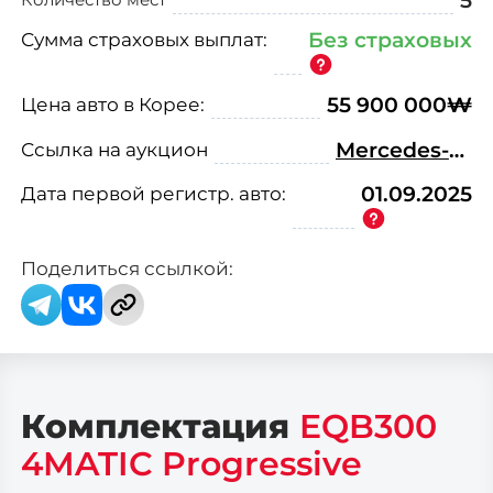
5
Количество мест
(офис: г. Видное, ул. Донбасская д. 2
Сумма страховых выплат:
Без страховых
стр.1)
Цена авто в Корее:
55 900 000
₩
Ссылка на аукцион
Mercedes-Benz EQB X243 EQB300 4MATIC Progressive
Дата первой
регистр.
авто:
01.09.2025
Поделиться ссылкой:
Комплектация
EQB300
4MATIC Progressive