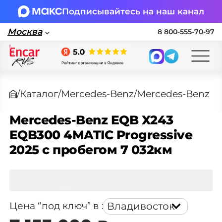
Подписывайтесь на наш канал
Москва
8 800-555-70-97
Москва
/
Каталог
/
Mercedes-Benz
/
Mercedes-Benz E
Поставка автомобилей в Россию по
параллельному импорту
Mercedes-Benz EQB X243
EQB300 4MATIC Progressive
🏎 Заявка на подбор авто
2025 с пробегом 7 032км
Заполните форму, подберем нужные
варианты авто и свяжемся с вами
Еще 18 фото
Оставить заявку на подбор авто
Владивосток
Цена “под ключ” в
: