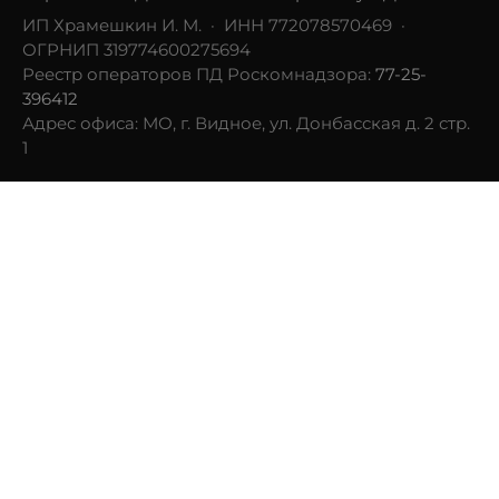
ИП Храмешкин И. М. · ИНН 772078570469 ·
ОГРНИП 319774600275694
Реестр операторов ПД Роскомнадзора:
77-25-
396412
Адрес офиса: МО, г. Видное, ул. Донбасская д. 2 стр.
1