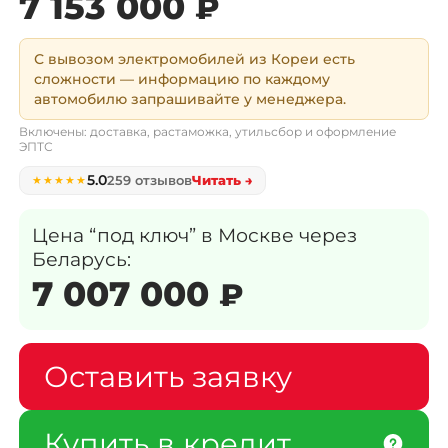
7 153 000
₽
Каталог авто с Encar
С вывозом электромобилей из Кореи есть
сложности — информацию по каждому
Авто с аукциона AutoHub
автомобилю запрашивайте у менеджера.
Включены: доставка, растаможка, утильсбор и оформление
ЭПТС
Мотоциклы из Кореи
5.0
259 отзывов
Читать →
★★★★★
✅ Авто в наличии в Москве
Цена “под ключ” в Москве через
Беларусь:
7 007 000
₽
Новые авто из Казахстана
Авто из Китая ↗
Оставить заявку
Купить в кредит