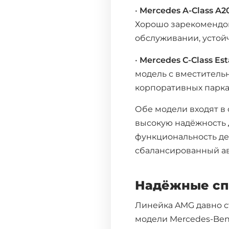
•
Mercedes A-Class A2
Самара
Хорошо зарекомендов
Омск
обслуживании, устой
Волгоград
•
Mercedes C-Class Est
Тольятти
модель с вместитель
Ижевск
корпоративных парках
Обе модели входят в
высокую надёжность 
функциональность де
сбалансированный ав
Надёжные сп
Линейка AMG давно с
модели Mercedes-Benz