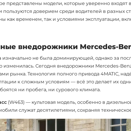
ре представлены модели, которые уверенно входят в
 пользуются доверием среди водителей в разных ст
ы как временем, так и условиями эксплуатации, вк
ные внедорожники Mercedes-Be
а изначально не была доминирующей, однако за пос
о изменилась. Сегодня внедорожники Mercedes-Ben
ами рынка. Технология полного привода 4MATIC, на
птации к сложным условиям — всё это делает их одн
 боятся ни пробега, ни сурового климата.
асс
(W463) — культовая модель, особенно в дизельно
мобили служат десятилетиями, сохраняя техническое 