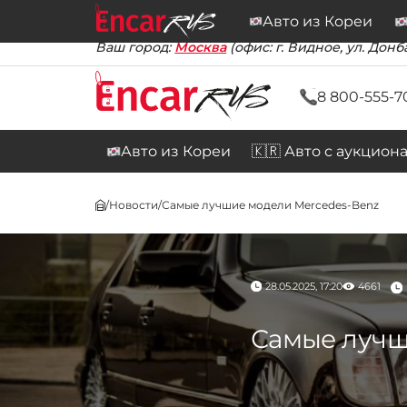
Авто из Кореи
Ваш город:
Москва
(офис: г. Видное, ул. Донба
8 800-555-7
Авто из Кореи
🇰🇷 Авто с аукцион
/
Новости
/
Самые лучшие модели Mercedes-Benz
28.05.2025, 17:20
4661
Самые лучш