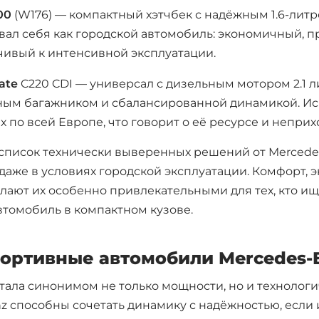
00
(W176) — компактный хэтчбек с надёжным 1.6-лит
Ростов-на-Дону
Краснода
ал себя как городской автомобиль: экономичный, п
Воронеж
Пермь
чивый к интенсивной эксплуатации.
Саратов
Тюмень
ate
C220 CDI — универсал с дизельным мотором 2.1 л
Махачкала
Барнаул
ным багажником и сбалансированной динамикой. Исп
Хабаровск
Владивос
 по всей Европе, что говорит о её ресурсе и неприх
 список технически выверенных решений от Mercede
даже в условиях городской эксплуатации. Комфорт, 
лают их особенно привлекательными для тех, кто ищ
томобиль в компактном кузове.
ортивные автомобили Mercedes-
тала синонимом не только мощности, но и технолог
 способны сочетать динамику с надёжностью, если 