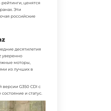
 рейтинги, ценятся
ранах. Эти
лючая российские
nz
ледние десятилетия
z уверенно
дёжные моторы,
ими из лучших в
й версии G350 CDI с
состояние и статус.