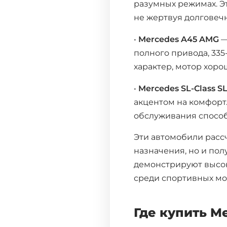
разумных режимах. Э
не жертвуя долговеч
•
Mercedes A45 AMG
—
полного привода, 33
характер, мотор хоро
•
Mercedes SL-Class S
акцентом на комфорт.
обслуживания способ
Эти автомобили рассч
назначения, но и пол
демонстрируют высок
среди спортивных мо
Где купить Me