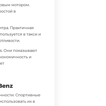
ровым мотором.
р
ростой в
итра. Практичная
ользуется в такси и
ток
отливости.
s. Они показывают
экономичность и
ет
Benz
ичности. Спортивные
использовать их в