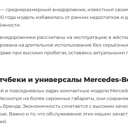
— среднеразмерный внедорожник, известный свои
10 года модель избавилась от ранних недостатков и
ёжности.
внедорожники рассчитаны на эксплуатацию в жёстки
рована на длительное использование без серьёзны
даже при высоких пробегах, оставаясь актуальными
или найдите
свой город
чбеки и универсалы Mercedes-B
ий и повседневных задач компактные модели Merced
есмотря на более скромные габариты, они сохраня
 бренда. Экономичность сочетается с высоким каче
Санкт-Петербург
Новосиби
ю. Важно и то, что обслуживание этих машин зачаст
Казань
Краснояр
ей.
д
Челябинск
Уфа