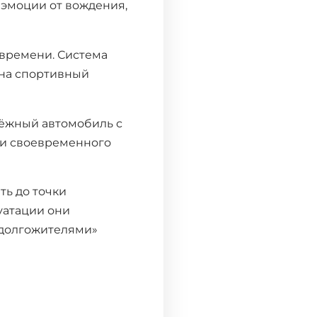
 эмоции от вождения,
 времени. Система
 на спортивный
дёжный автомобиль с
вии своевременного
ть до точки
уатации они
«долгожителями»