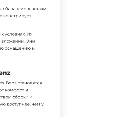
м сбалансированным
 демонстрирует
х условиях. Их
х вложений. Они
 по оснащению и
enz
Поиск
es-Benz становятся
ют комфорт и
ством сборки и
рск
ую доступнее, чем у
ск