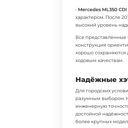
•
Mercedes ML350 CDI
характером. После 20
высокий уровень над
Все представленные 
конструкция ориенти
хорошо сохраняются 
ходовым качествам.
Выберите
Надёжные хэт
Для городских услов
разумным выбором. Н
инженерную точность
Москва
достойной надёжность
Екатеринбург
более крупных модел
Нижний Новгоро