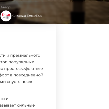
Автор:
Команда EncarRus
сти и премиального
в топ популярных
 не просто эффектные
форт в повседневной
ми спустя после
ти и
казывает сильные