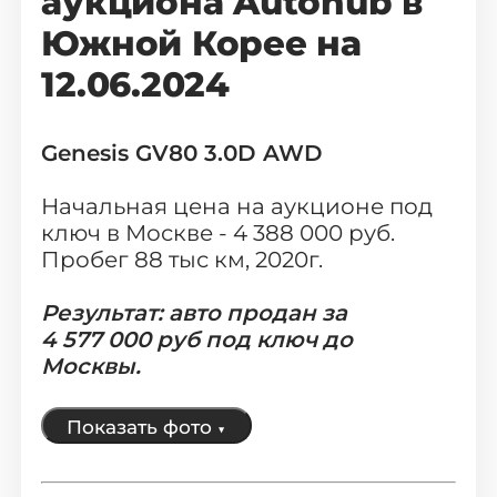
аукциона Autohub в
Южной Корее на
Каталог авто с Encar
12.06.2024
Авто с аукциона AutoHub
Genesis GV80 3.0D AWD
Мотоциклы из Кореи
Начальная цена на аукционе под
ключ в Москве - 4 388 000 руб.
Пробег 88 тыс км, 2020г.
✅ Авто в наличии в Москве
Результат: авто продан за
Новые авто из Казахстана
4
577
000 руб
под ключ до
Москвы.
Авто из Китая ↗
Показать фото
▼