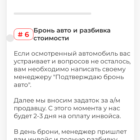
Бронь авто и разбивка
# 6
стоимости
Выберите
свой город
Если осмотренный автомобиль вас
Поиск
устраивает и вопросов не осталось,
вам необходимо написать своему
Москва
Санкт-Петербург
менеджеру "Подтверждаю бронь
авто".
Новосибирск
Екатеринбург
Казань
Красноярск
Далее мы вносим задаток за а/м
продавцу. С этого момента у нас
Нижний Новгород
Челябинск
будет 2-3 дня на оплату инвойса.
Уфа
Самара
В день брони, менеджер пришлет
Ростов-на-Дону
Краснодар
вам инвойс и полную разбивку