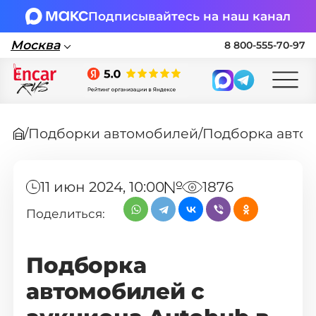
Подписывайтесь на наш канал
Москва
8 800-555-70-97
Москва
/
Подборки автомобилей
/
Поставка автомобилей в Россию по
параллельному импорту
11 июн 2024, 10:00
1876
🏎 Заявка на подбор авто
Поделиться:
Заполните форму, подберем нужные
варианты авто и свяжемся с вами
Подборка
автомобилей с
Оставить заявку на подбор авто