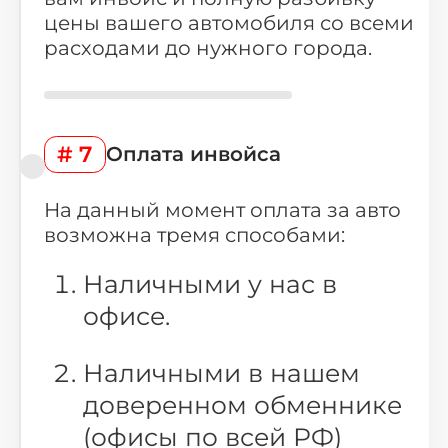
Омск
Воронеж
цены вашего автомобиля со всеми
расходами до нужного города.
Пермь
Волгоград
Саратов
Тюмень
Тольятти
Махачкала
# 7
Оплата инвойса
Барнаул
Ижевск
Хабаровск
Владивосток
На данный момент оплата за авто
возможна тремя способами:
Наличными у нас в
офисе.
Наличными в нашем
доверенном обменнике
(офисы по всей РФ)