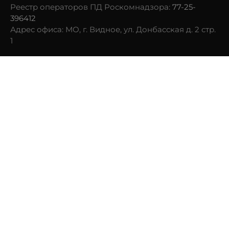
Реестр операторов ПД Роскомнадзора:
77-25-
396412
Адрес офиса: МО, г. Видное, ул. Донбасская д. 2 стр.
1