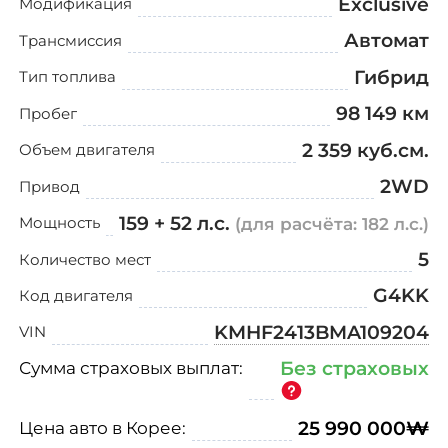
Exclusive
О компании
Модификация
Автомат
Трансмиссия
Отзывы о нас
Гибрид
Тип топлива
Как заказать авто
98 149 км
Пробег
2 359 куб.см.
Авто до 160 л.с.
Объем двигателя
2WD
Привод
Ставки утильсбора
159 + 52 л.с.
(для расчёта: 182 л.с.)
Мощность
Кредит
5
Количество мест
G4KK
Контакты
Код двигателя
KMHF2413BMA109204
VIN
8 800-555-70-97
Сумма страховых выплат:
Без страховых
Заказать звонок
Цена авто в Корее:
25 990 000
₩