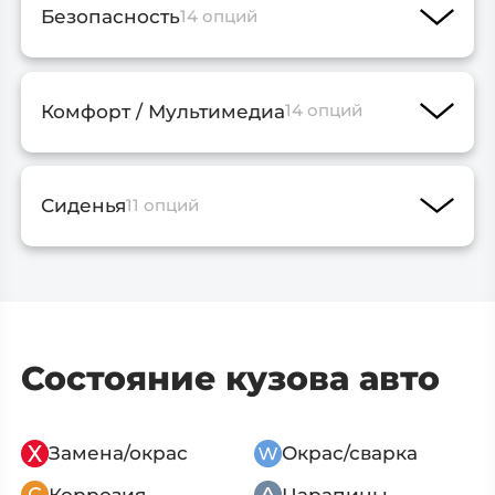
Безопасность
14 опций
Комфорт / Мультимедиа
14 опций
Сиденья
11 опций
Состояние кузова авто
Замена/окрас
Окрас/сварка
Коррозия
Царапины