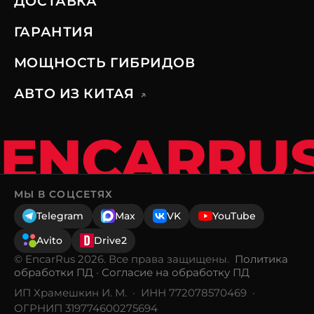
ДОСТАВКА
ГАРАНТИЯ
МОЩНОСТЬ ГИБРИДОВ
АВТО ИЗ КИТАЯ
↗
ENCARRU
МЫ В СОЦСЕТЯХ
Telegram
Max
VK
YouTube
Avito
Drive2
© EncarRus 2026. Все права защищены.
Политика
обработки ПД
·
Согласие на обработку ПД
ИП Храмешкин И. М. · ИНН 772078570469 ·
ОГРНИП 319774600275694