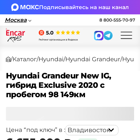
Подписывайтесь на наш канал
Москва
8 800-555-70-97
Москва
/
Каталог
/
Hyundai
/
Hyundai Grandeur
/
Hyund
Поставка автомобилей в Россию по
параллельному импорту
Hyundai Grandeur New IG,
гибрид Exclusive 2020 с
🏎 Заявка на подбор авто
пробегом 98 149км
Заполните форму, подберем нужные
варианты авто и свяжемся с вами
Еще 30 фото
Оставить заявку на подбор авто
Владивосток
Цена “под ключ” в
: