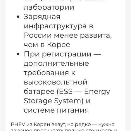
лаборатории
Нижний Новгород
Челябинск
Зарядная
Уфа
Самара
инфраструктура в
Ростов-на-Дону
Краснодар
России менее развита,
Омск
Воронеж
чем в Корее
Пермь
Волгоград
При регистрации —
дополнительные
Саратов
Тюмень
требования к
Тольятти
Махачкала
высоковольтной
Барнаул
Ижевск
батарее (ESS — Energy
Хабаровск
Владивосток
Storage System) и
системе питания
PHEV из Кореи везут, но редко — нужно
заранее просчитать полную стоимость и