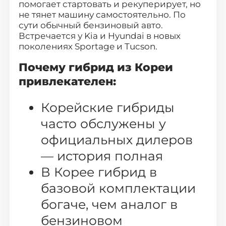
помогает стартовать и рекуперирует, но
(офис: г. Видное, ул. Донбасская д. 2
не тянет машину самостоятельно. По
стр.1)
сути обычный бензиновый авто.
Встречается у Kia и Hyundai в новых
поколениях Sportage и Tucson.
Почему гибрид из Кореи
привлекателен:
Корейские гибриды
часто обслужены у
официальных дилеров
— история полная
В Корее гибрид в
базовой комплектации
богаче, чем аналог в
бензиновом