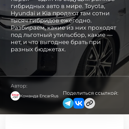
гибридных авто в мире. Toyota,
Каталог авто с Encar
Hyundai и Kia продают там сотни
тысяч гибридов ежегодно.
Разбираем, какие из них проходят
Авто с аукциона AutoHub
под льготный утильсбор, какие —
нет, и что выгоднее брать при
Мотоциклы из Кореи
разных бюджетах.
✅ Авто в наличии в Москве
Автор:
Новые авто из Казахстана
Поделиться ссылкой:
Команда EncarRus
Авто из Китая ↗