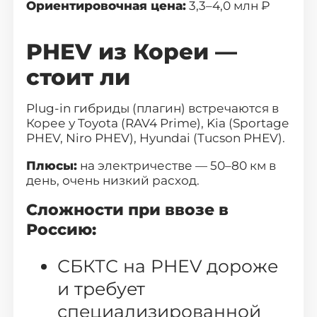
Ориентировочная цена:
3,3–4,0 млн ₽
PHEV из Кореи —
стоит ли
Plug-in гибриды (плагин) встречаются в
Корее у Toyota (RAV4 Prime), Kia (Sportage
PHEV, Niro PHEV), Hyundai (Tucson PHEV).
Плюсы:
на электричестве — 50–80 км в
Выберите
свой город
день, очень низкий расход.
Сложности при ввозе в
Поиск
Россию:
Москва
Санкт-Петербург
СБКТС на PHEV дороже
Новосибирск
Екатеринбург
и требует
специализированной
Казань
Красноярск