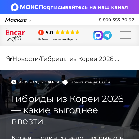
Подписывайтесь на наш канал
Москва
8 800-555-70-97
Москва
/
Новости
/
Гибриды из Кореи 2026 — какие выгоднее ввезти
Поставка автомобилей в Россию по
параллельному импорту
20.05.2026, 12:30
388
Время чтения: 6 мин.
🏎 Заявка на подбор авто
Гибриды из Кореи 2026
Заполните форму, подберем нужные
— какие выгоднее
варианты авто и свяжемся с вами
ввезти
Оставить заявку на подбор авто
Корея — один из ведущих рынков