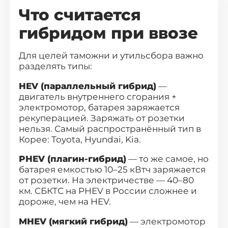
О компании
Что считается
Отзывы о нас
гибридом при ввозе
Как заказать авто
Для целей таможни и утильсбора важно
разделять типы:
Авто до 160 л.с.
HEV (параллельный гибрид)
—
двигатель внутреннего сгорания +
Ставки утильсбора
электромотор, батарея заряжается
рекуперацией. Заряжать от розетки
Кредит
нельзя. Самый распространённый тип в
Корее: Toyota, Hyundai, Kia.
Контакты
PHEV (плагин-гибрид)
— то же самое, но
батарея емкостью 10–25 кВтч заряжается
от розетки. На электричестве — 40–80
8 800-555-70-97
км. СБКТС на PHEV в России сложнее и
дороже, чем на HEV.
Заказать звонок
MHEV (мягкий гибрид)
— электромотор