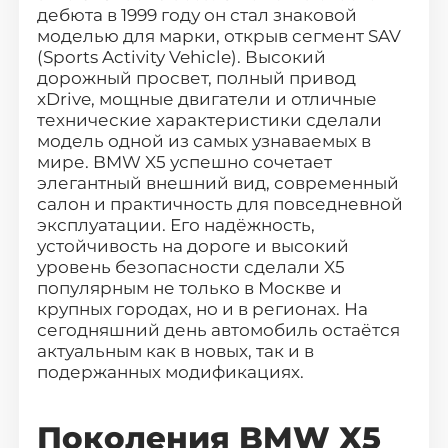
О компании
дебюта в 1999 году он стал знаковой
моделью для марки, открыв сегмент SAV
Отзывы о нас
(Sports Activity Vehicle). Высокий
дорожный просвет, полный привод
xDrive, мощные двигатели и отличные
Как заказать авто
технические характеристики сделали
модель одной из самых узнаваемых в
Авто до 160 л.с.
мире. BMW X5 успешно сочетает
элегантный внешний вид, современный
Ставки утильсбора
салон и практичность для повседневной
эксплуатации. Его надёжность,
устойчивость на дороге и высокий
Кредит
уровень безопасности сделали X5
популярным не только в Москве и
Контакты
крупных городах, но и в регионах. На
сегодняшний день автомобиль остаётся
актуальным как в новых, так и в
8 800-555-70-97
подержанных модификациях.
Заказать звонок
Поколения BMW X5