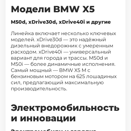
Москва
Санкт-Петербург
Модели BMW X5
Новосибирск
Екатеринбург
M50d, xDrive30d, xDrive40i и другие
Казань
Красноярск
Линейка включает несколько ключевых
Нижний Новгород
Челябинск
моделей. xDrive30d — это надёжный
дизельный внедорожник с умеренным
Уфа
Самара
расходом. xDrive40i — универсальный
вариант для города и трассы. M50d и
Ростов-на-Дону
Краснодар
M50i — более динамичные исполнения.
Самый мощный — BMW X5 M с
Омск
Воронеж
бензиновым мотором на 625 лошадиных
Пермь
Волгоград
сил, предлагающий максимальную
производительность.
Саратов
Тюмень
Тольятти
Махачкала
Электромобильность
Барнаул
Ижевск
и инновации
Хабаровск
Владивосток