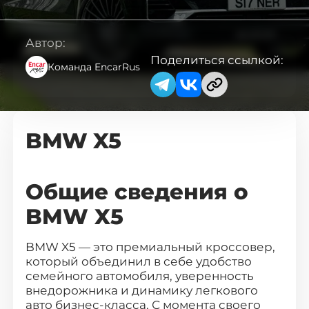
Каталог авто с Encar
Автор:
Поделиться ссылкой:
Команда EncarRus
Авто с аукциона AutoHub
Мотоциклы из Кореи
BMW X5
✅ Авто в наличии в Москве
Общие сведения о
Новые авто из Казахстана
BMW X5
BMW X5 — это премиальный кроссовер,
Авто из Китая ↗
который объединил в себе удобство
семейного автомобиля, уверенность
внедорожника и динамику легкового
авто бизнес-класса. С момента своего