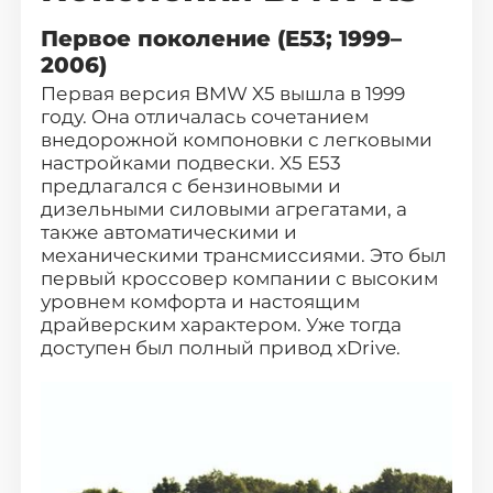
(офис: г. Видное, ул. Донбасская д. 2
Первое поколение (E53; 1999–
стр.1)
2006)
Первая версия BMW X5 вышла в 1999
году. Она отличалась сочетанием
внедорожной компоновки с легковыми
настройками подвески. X5 E53
предлагался с бензиновыми и
дизельными силовыми агрегатами, а
также автоматическими и
механическими трансмиссиями. Это был
первый кроссовер компании с высоким
уровнем комфорта и настоящим
драйверским характером. Уже тогда
доступен был полный привод xDrive.