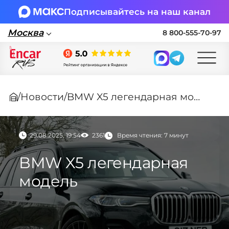
Подписывайтесь на наш канал
Москва
8 800-555-70-97
Москва
/
Новости
/
BMW X5 легендарная модель
Поставка автомобилей в Россию по
параллельному импорту
29.08.2025, 19:54
2361
Время чтения: 7 минут
🏎 Заявка на подбор авто
BMW X5 легендарная
Заполните форму, подберем нужные
модель
варианты авто и свяжемся с вами
Оставить заявку на подбор авто