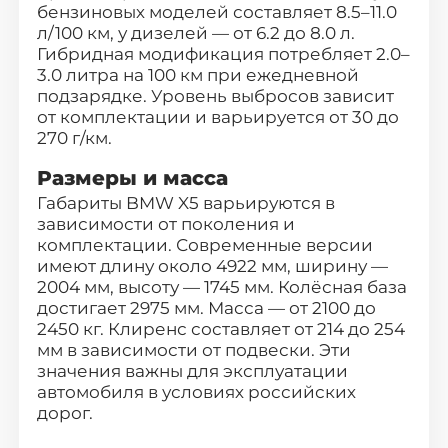
бензиновых моделей составляет 8.5–11.0
л/100 км, у дизелей — от 6.2 до 8.0 л.
Гибридная модификация потребляет 2.0–
3.0 литра на 100 км при ежедневной
подзарядке. Уровень выбросов зависит
от комплектации и варьируется от 30 до
270 г/км.
Размеры и масса
Габариты BMW X5 варьируются в
зависимости от поколения и
комплектации. Современные версии
имеют длину около 4922 мм, ширину —
2004 мм, высоту — 1745 мм. Колёсная база
достигает 2975 мм. Масса — от 2100 до
2450 кг. Клиренс составляет от 214 до 254
Выберите
свой город
мм в зависимости от подвески. Эти
значения важны для эксплуатации
автомобиля в условиях российских
Поиск
дорог.