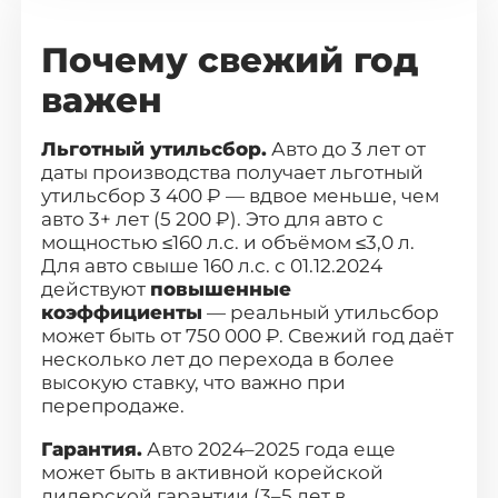
О компании
Почему свежий год
Отзывы о нас
важен
Как заказать авто
Льготный утильсбор.
Авто до 3 лет от
Авто до 160 л.с.
даты производства получает льготный
утильсбор 3 400 ₽ — вдвое меньше, чем
авто 3+ лет (5 200 ₽). Это для авто с
Ставки утильсбора
мощностью ≤160 л.с. и объёмом ≤3,0 л.
Для авто свыше 160 л.с. с 01.12.2024
Кредит
действуют
повышенные
коэффициенты
— реальный утильсбор
Контакты
может быть от 750 000 ₽. Свежий год даёт
несколько лет до перехода в более
высокую ставку, что важно при
8 800-555-70-97
перепродаже.
Гарантия.
Авто 2024–2025 года еще
Заказать звонок
может быть в активной корейской
дилерской гарантии (3–5 лет в