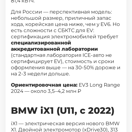
81,4 кВтч.
Для России — перспективная модель:
небольшой размер, приличный запас
хода, корейская цена ниже, чем у EV6. Но
есть сложности с СБКТС для EV:
сертификация электромобилей требует
специализированной
аккредитованной лаборатории
(стандартная лаборатория ICE-авто не
сертифицирует EV), стоимость и сроки
оформления выше — на 30-50% дороже и
на 2-3 недели дольше.
Выберите
свой город
Ориентировочная цена:
EV3 Long Range
2024 — около 3,5–4,2 млн ₽
Поиск
BMW iX1 (U11, с 2022)
Москва
Санкт-Петербург
iX1
— электрическая версия нового BMW
Новосибирск
Екатеринбург
X1. Двойной электромотор (xDrive30), 313