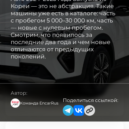
Кореи — это не абстракция. Такие
Каталог авто с Encar
машины уже есть в каталоге: часть
с пробегом 5 000–30 000 км, часть
— новые с нулевым пробегом.
Авто с аукциона AutoHub
Смотрим, что появилось за
последние два года и чем новые
Мотоциклы из Кореи
отличаются от предыдущих
поколений.
✅ Авто в наличии в Москве
Новые авто из Казахстана
Автор:
Поделиться ссылкой:
Команда EncarRus
Авто из Китая ↗