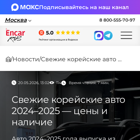
Подписывайтесь на наш канал
Москва
8 800-555-70-97
Москва
/
Новости
/
Свежие корейские авто 2024–2025 — цены и наличие
Поставка автомобилей в Россию по
параллельному импорту
20.05.2026, 13:02
114
Время чтения: 7 мин.
🏎 Заявка на подбор авто
Свежие корейские авто
Заполните форму, подберем нужные
2024–2025 — цены и
варианты авто и свяжемся с вами
наличие
Оставить заявку на подбор авто
Авто 2024–2025 года выпуска из