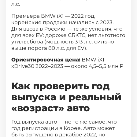
л.с.
Казань
Красноярск
Премьера BMW iX1 — 2022 год,
Нижний Новгород
Челябинск
корейские продажи начались с 2023.
Для ввоза в Россию — те же условия, что
Уфа
Самара
для всех EV: дороже СБКТС, нет льготного
Ростов-на-Дону
Краснодар
утильсбора (мощность 313 л.с. сильно
выше порога 80 л.с. для EV).
Омск
Воронеж
Ориентировочная цена:
BMW iX1
Пермь
Волгоград
xDrive30 2022–2023 — около 4,5–5,5 млн ₽
Саратов
Тюмень
Как проверить год
Тольятти
Махачкала
выпуска и реальный
Барнаул
Ижевск
«возраст» авто
Хабаровск
Владивосток
Год выпуска авто — не то же самое, что
год регистрации в Корее. Авто может
быть выпущено в декабре 2022, но