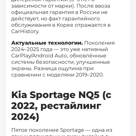
(офис: г. Видное, ул. Донбасская д. 2
зависимости от марки). После ввоза
официальная гарантия в России не
стр.1)
действует, но факт гарантийного
обслуживания в Корее отражается в
CarHistory.
Актуальные технологии.
Поколения
2024–2025 года — это уже нативный
CarPlay/Android Auto, обновлённые
системы безопасности, улучшенные
экраны. Разница ощутима при
сравнении с моделями 2019–2020.
Kia Sportage NQ5 (с
2022, рестайлинг
2024)
Пятое поколение Sportage
— одна из