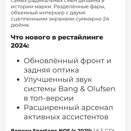
самых радикальных смен дизайна в
истории марки. Разделённые фары,
объемный интерьер с двумя
сцепленными экранами суммарно 24
дюйма.
Что нового в рестайлинге
2024:
Обновлённый фронт и
задняя оптика
Улучшенный звук
системы Bang & Olufsen
в топ-версии
Расширенный арсенал
активных ассистентов
Версии Sportage NQ5 (с 2021):
1.6 T-GDI