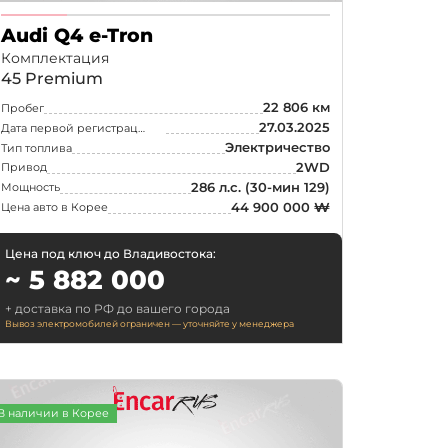
Audi Q4 e-Tron
Комплектация
45 Premium
22 806 км
Пробег
27.03.2025
Дата первой регистрации
Электричество
Тип топлива
2WD
Привод
286 л.с.
(30-мин 129)
Мощность
44 900 000 ₩
Цена авто в Корее
Цена под ключ до Владивостока:
~ 5 882 000
+ доставка по РФ до вашего города
Поиск
Вывоз электромобилей ограничен — уточняйте у менеджера
рск
ск
В наличии в Корее