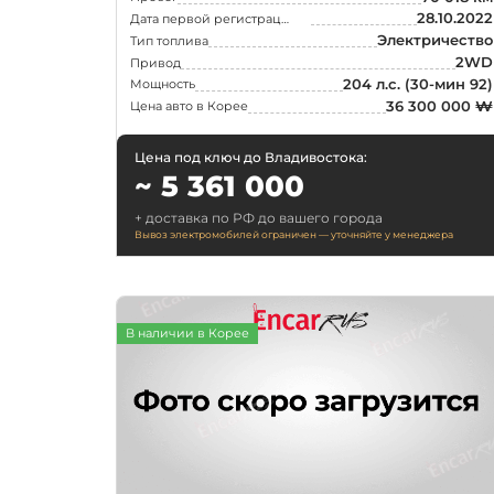
28.10.2022
Дата первой регистрации
Ford
RS6
(3)
Электричество
Тип топлива
2WD
Привод
GMC
RS5
(2)
204 л.с.
(30-мин 92)
Мощность
Honda
SQ6 e-tron
(2)
36 300 000 ₩
Цена авто в Корее
Jeep
S e-tron GT
(2)
Цена под ключ до Владивостока:
Lamborghini
SQ8 e-tron
(1)
~ 5 361 000
Lincoln
+ доставка по РФ до вашего города
Вывоз электромобилей ограничен — уточняйте у менеджера
Lotus
Maserati
Mazda
В наличии в Корее
McLaren
Nissan
Peugeot
Polestar