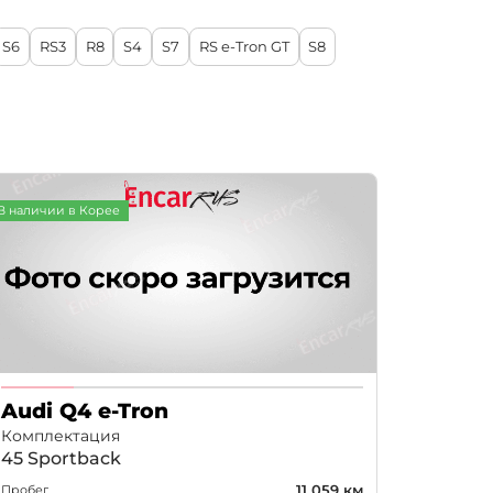
От новых к старым
S6
RS3
R8
S4
S7
RS e-Tron GT
S8
По возрастанию цены
По убыванию цены
В наличии в Корее
Audi Q4 e-Tron
Комплектация
45 Sportback
11 059 км
Пробег