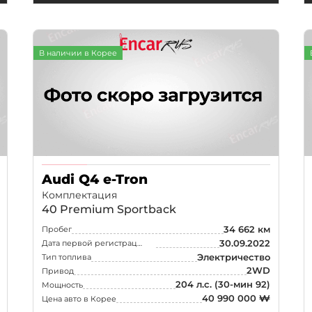
В наличии в Корее
Audi Q4 e-Tron
Комплектация
40 Premium Sportback
34 662 км
Пробег
30.09.2022
Дата первой регистрации
Электричество
Тип топлива
2WD
Привод
204 л.с.
(30-мин 92)
Мощность
40 990 000 ₩
Цена авто в Корее