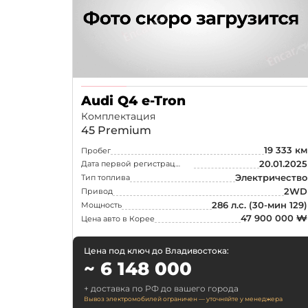
Самара
Омск
Волгоград
Тольятти
Audi Q4 e-Tron
Комплектация
Ижевск
45 Premium
19 333 км
Пробег
20.01.2025
Дата первой регистрации
Электричество
Тип топлива
2WD
Привод
286 л.с.
(30-мин 129)
Мощность
47 900 000 ₩
Цена авто в Корее
Цена под ключ до Владивостока:
~ 6 148 000
+ доставка по РФ до вашего города
Вывоз электромобилей ограничен — уточняйте у менеджера