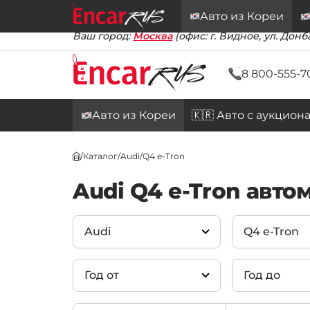
Авто из Кореи
Ваш город:
Москва
(офис: г. Видное, ул. Донба
8 800-555-7
Авто из Кореи
🇰🇷 Авто с аукцион
/
Каталог
/
Audi
/
Q4 e-Tron
Audi Q4 e-Tron авто
Audi
Q4 e-Tron
Год от
Год до
Audi
(43)
A6
(647)