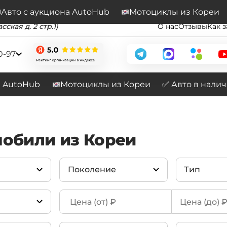
Подписывайтесь на наш канал
Перейти
Авто с аукциона AutoHub
Мотоциклы из Кореи
сская д. 2 стр.1)
О нас
Отзывы
Как з
0-97
а AutoHub
Мотоциклы из Кореи
✅ Авто в нали
мобили из Кореи
Поколение
Тип
Q4 e-Tron F4 (2022-
40 Premium
(
(43)
2026)