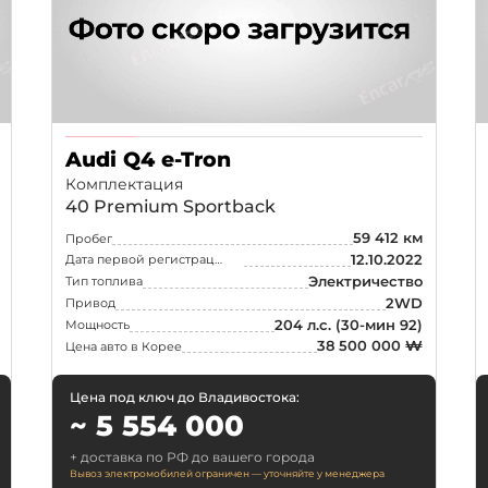
Ростов-на-Дону
Краснода
Воронеж
Пермь
Саратов
Тюмень
Махачкала
Барнаул
Audi Q4 e-Tron
Комплектация
Хабаровск
Владивос
40 Premium Sportback
59 412 км
Пробег
12.10.2022
Дата первой регистрации
Электричество
Тип топлива
2WD
Привод
204 л.с.
(30-мин 92)
Мощность
38 500 000 ₩
Цена авто в Корее
Цена под ключ до Владивостока:
~ 5 554 000
+ доставка по РФ до вашего города
Вывоз электромобилей ограничен — уточняйте у менеджера