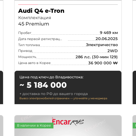
Audi Q4 e-Tron
Комплектация
45 Premium
9 469 км
Пробег
20.06.2025
Дата первой регистрации
Электричество
Тип топлива
2WD
Привод
286 л.с.
(30-мин 129)
Мощность
36 900 000 ₩
Цена авто в Корее
или найдите
свой город
Цена под ключ до Владивостока:
~ 5 184 000
+ доставка по РФ до вашего города
Вывоз электромобилей ограничен — уточняйте у менеджера
Санкт-Петербург
Новосиби
Казань
Краснояр
В наличии в Корее
д
Челябинск
Уфа