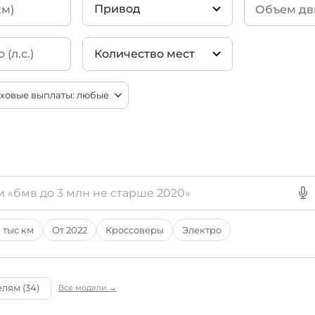
45 Premium
(
Привод
40 Premium 
Количество мест
40
(5)
2WD
(43)
45
(3)
2 места
40 Sportback
4 места
45 Sportback
5 мест
6 мест
45 Premium S
7 мест
8 мест
9 мест
 тыс км
От 2022
Кроссоверы
Электро
лям (34)
Все модели →