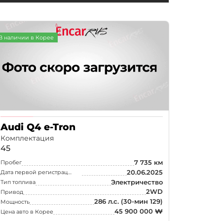
В наличии в Корее
Audi Q4 e-Tron
Комплектация
45
7 735 км
Пробег
20.06.2025
Дата первой регистрации
Электричество
Тип топлива
2WD
Привод
286 л.с.
(30-мин 129)
Мощность
45 900 000 ₩
Цена авто в Корее