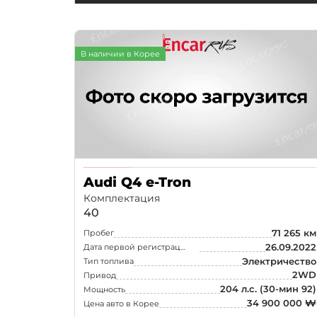
В наличии в Корее
Audi Q4 e-Tron
Комплектация
40
71 265 км
Пробег
26.09.2022
Дата первой регистрации
Электричество
Тип топлива
2WD
Привод
204 л.с.
(30-мин 92)
Мощность
34 900 000 ₩
Цена авто в Корее