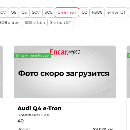
Q7
Q8
Q3
SQ7
SQ5
Q4 e-Tron
Q2
RSQ8
e-Tron GT
SQ8 e-tron
SQ6 e-tron
S e-tron GT
В наличии в Корее
)
Audi Q4 e-Tron
Комплектация
40
79 029 км
Пробег