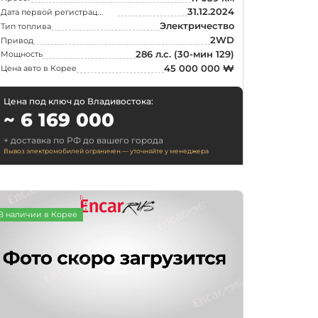
31.12.2024
Дата первой регистрации
Электричество
Тип топлива
2WD
Привод
286 л.с.
(30-мин 129)
Мощность
45 000 000 ₩
Цена авто в Корее
Цена под ключ до Владивостока:
~ 6 169 000
+ доставка по РФ до вашего города
Вывоз электромобилей ограничен — уточняйте у менеджера
В наличии в Корее