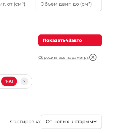
9)
Электричество
(43)
Sportback
(7)
Показать
43
авто
(2)
(2)
Сбросить все параметры
portback
(1)
×
✨
AI
Сортировка:
От новых к старым