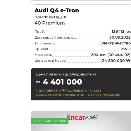
Porsche
Audi Q4 e-Tron
Rolls-Royce
Комплектация
Smart
40 Premium
Suzuki
138 113 км
Пробег
30.09.2022
Дата первой регистрации
Tesla
Электричество
Тип топлива
2WD
Привод
Toyota
204 л.с.
(30-мин 92)
Мощность
24 800 000 ₩
Цена авто в Корее
Выберите
Цена под ключ до Владивостока:
~ 4 401 000
+ доставка по РФ до вашего города
Вывоз электромобилей ограничен — уточняйте у менеджера
Москва
Екатеринбург
В наличии в Корее
Нижний Новгоро