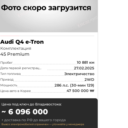
р
Audi Q4 e-Tron
Комплектация
ток
45 Premium
10 881 км
Пробег
27.02.2025
Дата первой регистрации
Электричество
Тип топлива
2WD
Привод
286 л.с.
(30-мин 129)
Мощность
47 500 000 ₩
Цена авто в Корее
Цена под ключ до Владивостока:
~ 6 096 000
+ доставка по РФ до вашего города
Вывоз электромобилей ограничен — уточняйте у менеджера