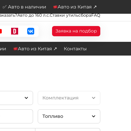
✅ Авто в наличии
Авто из Китая ↗
аказать?
Авто до 160 л.с.
Ставки утильсбора
FAQ
Заявка на подбор
чии
Авто из Китая ↗
Контакты
Комплектация
Топливо
14)