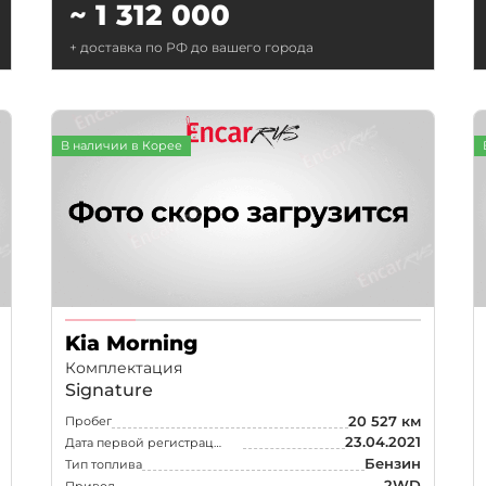
~ 1 312 000
+ доставка по РФ до вашего города
В наличии в Корее
Kia Morning
Комплектация
Signature
20 527 км
Пробег
23.04.2021
Дата первой регистрации
Бензин
Тип топлива
2WD
Привод