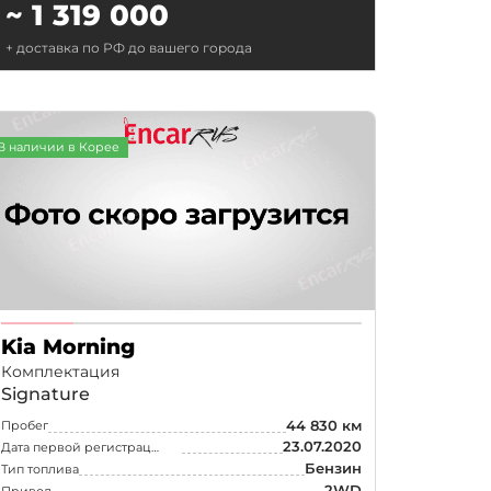
~ 1 319 000
+ доставка по РФ до вашего города
В наличии в Корее
Kia Morning
Комплектация
Signature
44 830 км
Пробег
23.07.2020
Дата первой регистрации
Бензин
Тип топлива
2WD
Привод