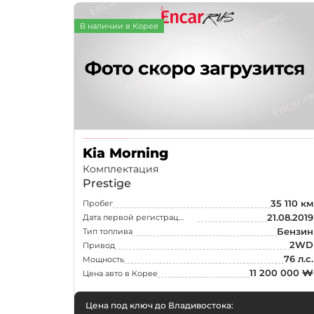
В наличии в Корее
Kia Morning
Комплектация
Prestige
35 110 км
Пробег
21.08.2019
Дата первой регистрации
Бензин
Тип топлива
2WD
Привод
76 л.с.
Мощность
11 200 000 ₩
Цена авто в Корее
Цена под ключ до Владивостока: