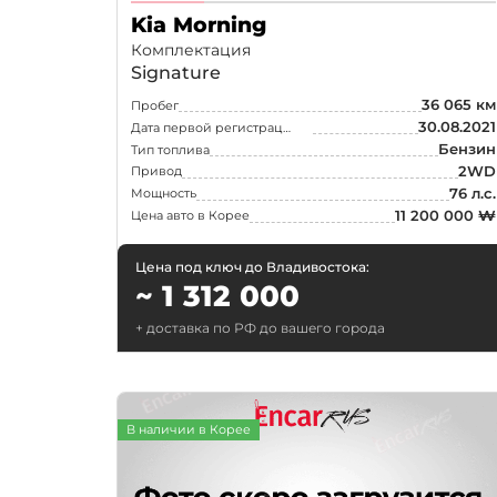
Porsche
Kia Morning
Rolls-Royce
Комплектация
Signature
Smart
36 065 км
Пробег
Suzuki
30.08.2021
Дата первой регистрации
Бензин
Тип топлива
Tesla
2WD
Привод
Toyota
76 л.с.
Мощность
11 200 000 ₩
Цена авто в Корее
Цена под ключ до Владивостока:
Выберите
~ 1 312 000
+ доставка по РФ до вашего города
Москва
В наличии в Корее
Екатеринбург
Нижний Новгоро