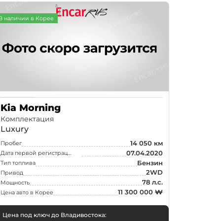
В наличии в Корее
Kia Morning
Комплектация
Luxury
14 050 км
Пробег
07.04.2020
Дата первой регистрации
Бензин
Тип топлива
2WD
Привод
78 л.с.
Мощность
11 300 000 ₩
Цена авто в Корее
Цена под ключ до Владивостока: