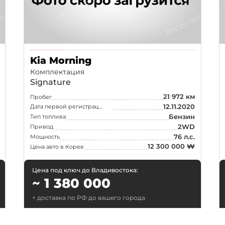
Ростов-на-Дону
Краснода
Воронеж
Пермь
Саратов
Тюмень
Kia Morning
Махачкала
Барнаул
Комплектация
Signature
Хабаровск
Владивос
21 972 км
Пробег
12.11.2020
Дата первой регистрации
Бензин
Тип топлива
2WD
Привод
76 л.с.
Мощность
12 300 000 ₩
Цена авто в Корее
Цена под ключ до Владивостока:
~ 1 380 000
+ доставка по РФ до вашего города