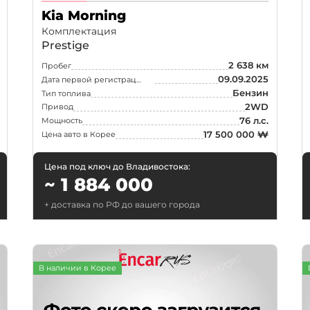
Kia Morning
Комплектация
Prestige
2 638 км
Пробег
09.09.2025
Дата первой регистрации
Бензин
Тип топлива
2WD
Привод
76 л.с.
Мощность
17 500 000 ₩
Цена авто в Корее
Цена под ключ до Владивостока:
или найдите
свой город
~ 1 884 000
+ доставка по РФ до вашего города
Санкт-Петербург
Новосиби
В наличии в Корее
Казань
Краснояр
д
Челябинск
Уфа