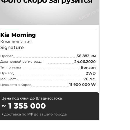
р
Kia Morning
Комплектация
Signature
ток
56 882 км
Пробег
24.06.2020
Дата первой регистрации
Бензин
Тип топлива
2WD
Привод
76 л.с.
Мощность
11 900 000 ₩
Цена авто в Корее
Цена под ключ до Владивостока:
~ 1 355 000
+ доставка по РФ до вашего города