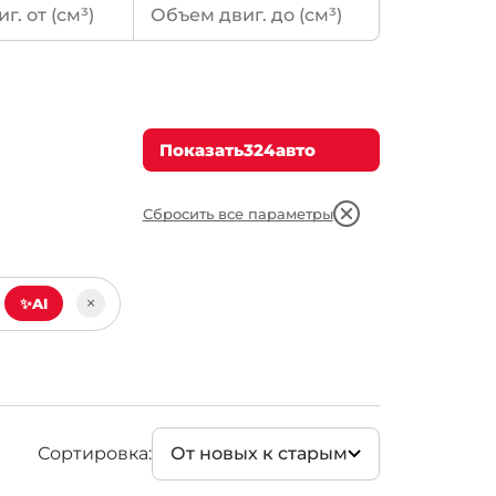
)
Бензин
(322)
Газ (LPG)
(2)
Показать
324
авто
n
(7)
Сбросить все параметры
×
✨
AI
Сортировка:
От новых к старым