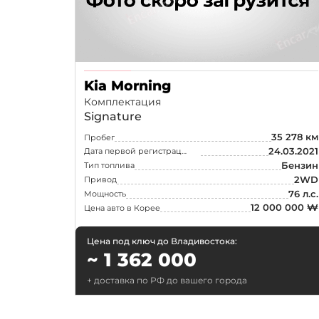
Самара
Омск
Волгоград
Kia Morning
Тольятти
Комплектация
Signature
Ижевск
35 278 км
Пробег
24.03.2021
Дата первой регистрации
Бензин
Тип топлива
2WD
Привод
76 л.с.
Мощность
12 000 000 ₩
Цена авто в Корее
Цена под ключ до Владивостока:
~ 1 362 000
+ доставка по РФ до вашего города