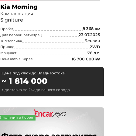
Kia Morning
Комплектация
Signiture
8 368 км
Пробег
23.07.2025
Дата первой регистрации
Бензин
Тип топлива
2WD
Привод
76 л.с.
Мощность
16 700 000 ₩
Цена авто в Корее
Цена под ключ до Владивостока:
~ 1 814 000
+ доставка по РФ до вашего города
Поиск
рск
В наличии в Корее
ск