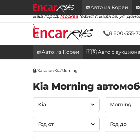
Авто из Кореи
Ваш город:
Москва
(офис: г. Видное, ул. Донба
8 800-555-7
Авто из Кореи
🇰🇷 Авто с аукцион
/
Каталог
/
Kia
/
Morning
Kia Morning автомо
Kia
Morning
Год от
Год до
Kia
(324)
Carnival
(5025)