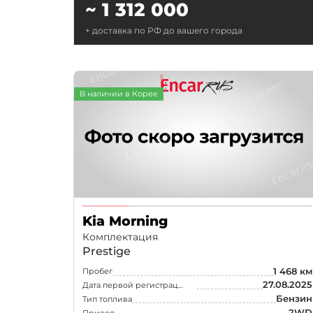
~ 1 312 000
+ доставка по РФ до вашего города
В наличии в Корее
Kia Morning
Комплектация
Prestige
1 468 км
Пробег
27.08.2025
Дата первой регистрации
Бензин
Тип топлива
2WD
Привод