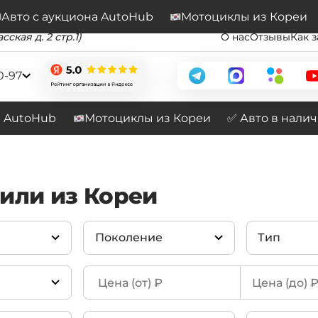
Подписывайтесь на наш канал
Перейти
Авто с аукциона AutoHub
Мотоциклы из Кореи
сская д. 2 стр.1)
О нас
Отзывы
Как з
0-97
а AutoHub
Мотоциклы из Кореи
✅ Авто в нали
били из Кореи
Поколение
Тип
Morning JA
Prestige
(131)
(рестайлинг, 2023-
(166)