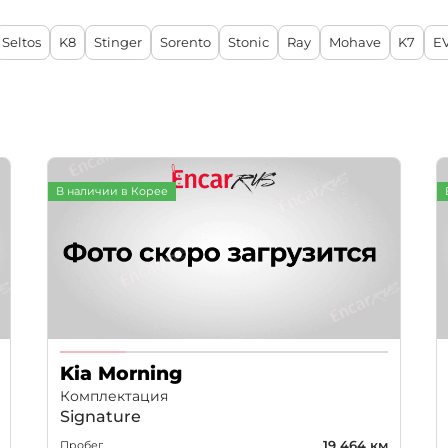
Seltos
K8
Stinger
Sorento
Stonic
Ray
Mohave
K7
E
В наличии в Корее
Kia Morning
Комплектация
Signature
19 464 км
Пробег