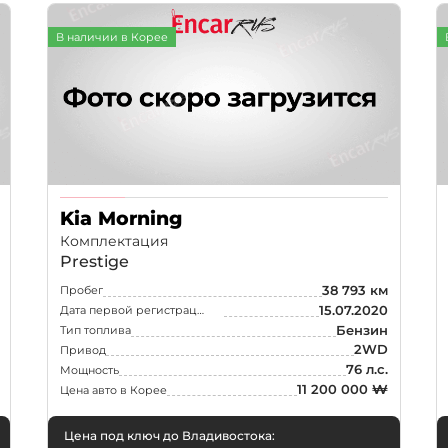
В наличии в Корее
Kia Morning
Комплектация
Prestige
38 793 км
Пробег
15.07.2020
Дата первой регистрации
Бензин
Тип топлива
2WD
Привод
76 л.с.
Мощность
11 200 000 ₩
Цена авто в Корее
Цена под ключ до Владивостока: