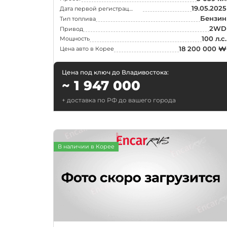
19.05.2025
Дата первой регистрации
Ford
Бензин
Тип топлива
2WD
Привод
GMC
100 л.с.
Мощность
Honda
18 200 000 ₩
Цена авто в Корее
Jeep
Цена под ключ до Владивостока:
Lamborghini
~ 1 947 000
Lincoln
+ доставка по РФ до вашего города
Lotus
Maserati
В наличии в Корее
Mazda
McLaren
Nissan
Peugeot
Polestar