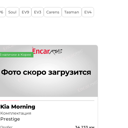
От новых к старым
V6
Soul
EV9
EV3
Carens
Tasman
EV4
По возрастанию цены
По убыванию цены
В наличии в Корее
Kia Morning
Комплектация
Prestige
34 233 км
Пробег