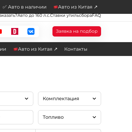
✅ Авто в наличии
Авто из Китая ↗
аказать?
Авто до 160 л.с.
Ставки утильсбора
FAQ
Заявка на подбор
чии
Авто из Китая ↗
Контакты
Комплектация
Топливо
Edge-UP
(13)