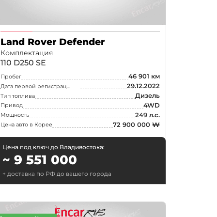
р
Land Rover Defender
Комплектация
110 D250 SE
46 901 км
Пробег
ток
29.12.2022
Дата первой регистрации
Дизель
Тип топлива
4WD
Привод
249 л.с.
Мощность
72 900 000 ₩
Цена авто в Корее
Цена под ключ до Владивостока:
~ 9 551 000
+ доставка по РФ до вашего города