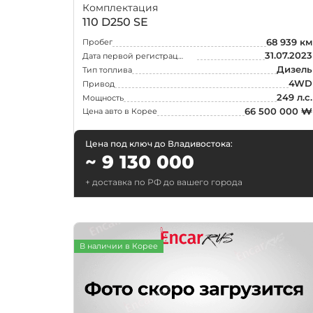
Porsche
Комплектация
110 D250 SE
Rolls-Royce
68 939 км
Пробег
Smart
31.07.2023
Дата первой регистрации
Дизель
Тип топлива
Suzuki
4WD
Привод
Tesla
249 л.с.
Мощность
66 500 000 ₩
Цена авто в Корее
Toyota
Цена под ключ до Владивостока:
~ 9 130 000
Выберите
+ доставка по РФ до вашего города
В наличии в Корее
Москва
Екатеринбург
Нижний Новгоро