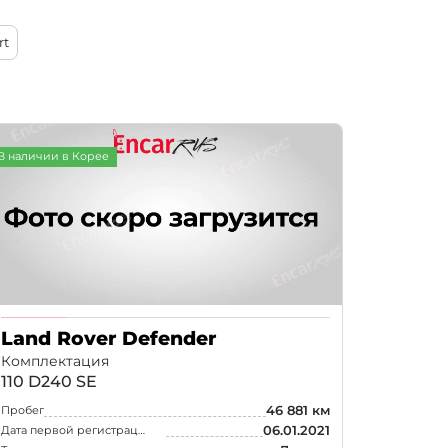
От новых к старым
rt
По возрастанию цены
tbound
(3)
По убыванию цены
(2)
ition
(1)
В наличии в Корее
Edition 1
(1)
Land Rover Defender
Комплектация
110 D240 SE
46 881 км
Пробег
06.01.2021
Дата первой регистрации