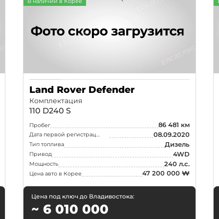
В наличии в Корее
Land Rover Defender
Комплектация
110 D240 S
86 481 км
Пробег
08.09.2020
Дата первой регистрации
Дизель
Тип топлива
4WD
Привод
240 л.с.
Мощность
47 200 000 ₩
Цена авто в Корее
Цена под ключ до Владивостока:
~ 6 010 000