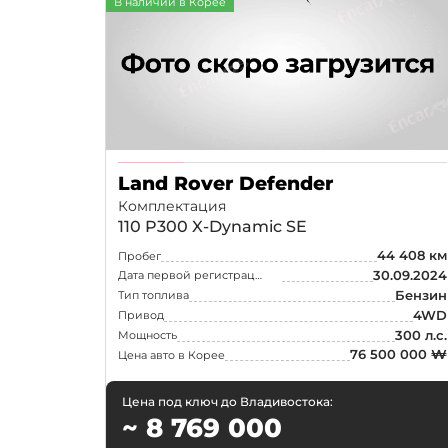
В наличии в Корее
Land Rover Defender
Комплектация
110 P300 X-Dynamic SE
44 408 км
Пробег
30.09.2024
Дата первой регистрации
Бензин
Тип топлива
4WD
Привод
300 л.с.
Мощность
76 500 000 ₩
Цена авто в Корее
Цена под ключ до Владивостока:
~ 8 769 000