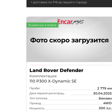
+ доставка по РФ до вашего города
В наличии в Корее
Land Rover Defender
Комплектация
110 P300 X-Dynamic SE
2 779 км
Пробег
30.04.2025
Дата первой регистрации
Бензин
Тип топлива
4WD
Привод
300 л.с.
Мощность