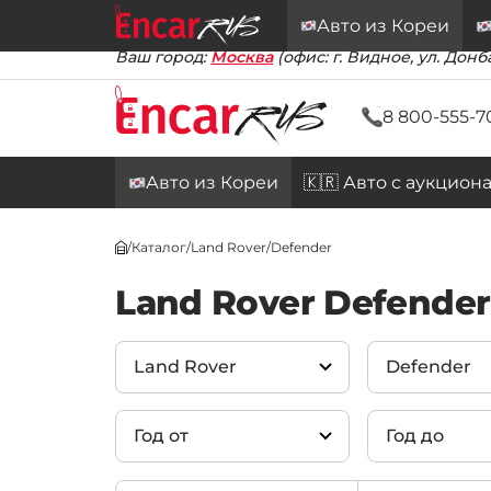
Авто из Кореи
Ваш город:
Москва
(офис: г. Видное, ул. Донба
8 800-555-7
Авто из Кореи
🇰🇷 Авто с аукцион
/
Каталог
/
Land Rover
/
Defender
Land Rover Defende
Land Rover
Defender
Год от
Год до
Land Rover
(125)
Range Rover
(17