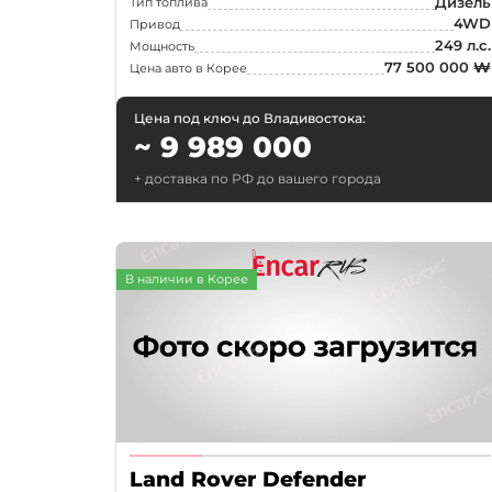
Дизель
Тип топлива
4WD
Привод
Ford
249 л.с.
Мощность
77 500 000 ₩
GMC
Цена авто в Корее
Honda
Цена под ключ до Владивостока:
~ 9 989 000
Jeep
Lamborghini
+ доставка по РФ до вашего города
Lincoln
Lotus
В наличии в Корее
Maserati
Mazda
McLaren
Nissan
Peugeot
Polestar
Land Rover Defender