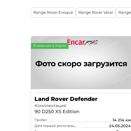
Aston Martin
Range Rover Evoque
Range Rover Velar
Range
Bentley
Infiniti
Cadillac
BYD
В наличии в Корее
Chrysler
DFSK
Ineos
Alfa Romeo
Chevrolet
Land Rover Defender
Citroen / DS
Комплектация
Dodge
90 D250 XS Edition
14 214 км
Пробег
Ferrari
24.05.2024
Дата первой регистрации
Fiat