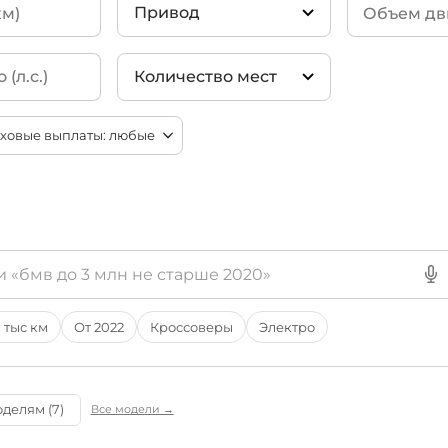
(167)
110 D300 HSE
Привод
Defender (2004-2012)
voque
(164)
110 D250 SE
(1
Количество мест
110 D240 SE
(
4WD
(125)
ort
(138)
110 D300 X-D
2 места
130 D300 X-D
4 места
HSE
lar
(113)
5 мест
110 D240 S
(6)
6 мест
90 D250 SE
(5
7 мест
8 мест
110 P400 X
(4
9 мест
130 P400 X-D
HSE
 тыс км
От 2022
Кроссоверы
Электро
110 D250 S
(4)
110 D300 75th
90 D250 X-Dy
делям (7)
Все модели →
110 D250 X-D