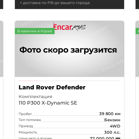
+ доставка по РФ до вашего города
В наличии в Корее
Land Rover Defender
Комплектация
110 P300 X-Dynamic SE
39 800 км
Пробег
Бензин
Тип топлива
4WD
Привод
300 л.с.
Мощность
72 000 000 ₩
Цена авто в Корее