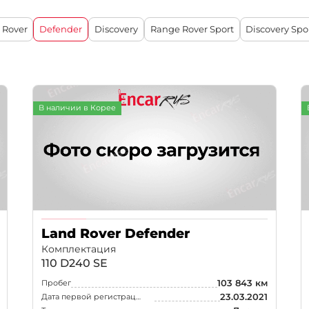
90 D250 S
(3)
 Rover
Defender
Discovery
Range Rover Sport
Discovery Spo
130 P400 Ou
110 P635 Octa
90 D250 XS Ed
90 P400 X
(1)
В наличии в Корее
110 P635 Octa 
Land Rover Defender
Комплектация
110 D240 SE
103 843 км
Пробег
23.03.2021
Дата первой регистрации