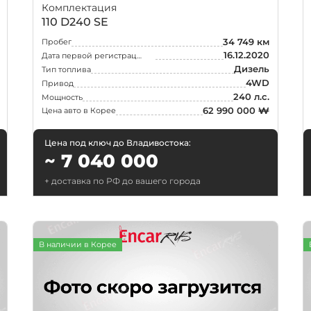
Комплектация
110 D240 SE
34 749 км
Пробег
16.12.2020
Дата первой регистрации
Дизель
Тип топлива
4WD
Привод
240 л.с.
Мощность
62 990 000 ₩
Цена авто в Корее
Цена под ключ до Владивостока:
~ 7 040 000
или найдите
свой город
+ доставка по РФ до вашего города
В наличии в Корее
Санкт-Петербург
Новосиби
Казань
Краснояр
д
Челябинск
Уфа