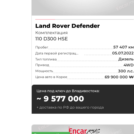
Самара
Омск
Land Rover Defender
Волгоград
Комплектация
110 D300 HSE
Тольятти
57 407 км
Пробег
Ижевск
05.07.2022
Дата первой регистрации
Дизель
Тип топлива
4WD
Привод
300 л.с.
Мощность
69 900 000 ₩
Цена авто в Корее
Цена под ключ до Владивостока:
~ 9 577 000
+ доставка по РФ до вашего города