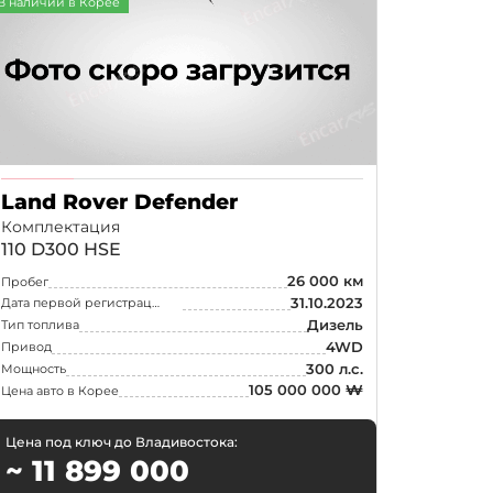
В наличии в Корее
Land Rover Defender
Комплектация
110 D300 HSE
26 000 км
Пробег
31.10.2023
Дата первой регистрации
Дизель
Тип топлива
4WD
Привод
300 л.с.
Мощность
105 000 000 ₩
Цена авто в Корее
Цена под ключ до Владивостока:
~ 11 899 000