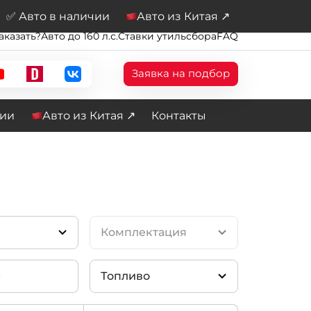
✅ Авто в наличии
Авто из Китая ↗
аказать?
Авто до 160 л.с.
Ставки утильсбора
FAQ
Заявка на подбор
чии
Авто из Китая ↗
Контакты
Комплектация
Топливо
ynamic SE
(25)