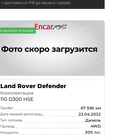
+ доставка по РФ до вашего города
В наличии в Корее
Land Rover Defender
Комплектация
110 D300 HSE
67 595 км
Пробег
22.04.2022
Дата первой регистрации
Дизель
Тип топлива
4WD
Привод
300 л.с.
Мощность