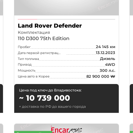
Ростов-на-Дону
Краснода
Воронеж
Пермь
Land Rover Defender
Саратов
Тюмень
Комплектация
110 D300 75th Edition
Махачкала
Барнаул
24 145 км
Пробег
Хабаровск
Владивос
13.12.2023
Дата первой регистрации
Дизель
Тип топлива
4WD
Привод
300 л.с.
Мощность
82 900 000 ₩
Цена авто в Корее
Цена под ключ до Владивостока:
~ 10 739 000
+ доставка по РФ до вашего города