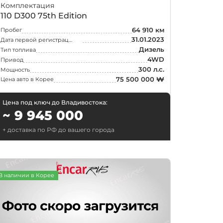
Комплектация
110 D300 75th Edition
64 910 км
Пробег
31.01.2023
Дата первой регистрации
Дизель
Тип топлива
4WD
Привод
300 л.с.
Мощность
75 500 000 ₩
Цена авто в Корее
Цена под ключ до Владивостока:
~ 9 945 000
+ доставка по РФ до вашего города
Поиск
В наличии в Корее
рск
ск