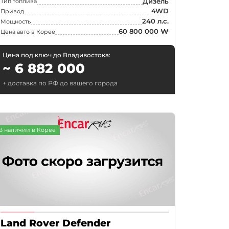
Дизель
Тип топлива
4WD
Привод
240 л.с.
Мощность
60 800 000 ₩
Цена авто в Корее
Цена под ключ до Владивостока:
~ 6 882 000
+ доставка по РФ до вашего города
В наличии в Корее
Land Rover Defender