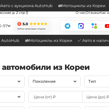
Подписывайтесь на наш канал
Перейти
Авто с аукциона AutoHub
Мотоциклы из Кореи
сская д. 2 стр.1)
О нас
Отзывы
Как з
0-97
а AutoHub
Мотоциклы из Кореи
✅ Авто в нали
r автомобили из Кореи
Поколение
Тип
5)
Defender L663 (2020-
110 P300 X-D
(125)
2026)