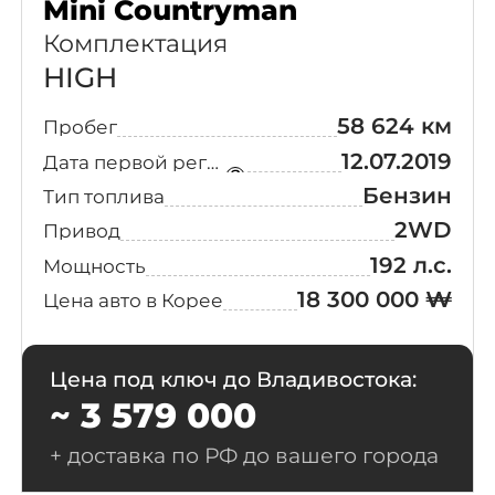
Mini Countryman
Комплектация
HIGH
58 624 км
Пробег
12.07.2019
Дата первой регистрации
Выберите
свой город
Бензин
Тип топлива
2WD
Привод
Поиск
192 л.с.
Мощность
18 300 000 ₩
Цена авто в Корее
Москва
Санкт-Петербург
Новосибирск
Екатеринбург
Цена под ключ до Владивостока:
Казань
Красноярск
~ 3 579 000
Нижний Новгород
Челябинск
+ доставка по РФ до вашего города
Уфа
Самара