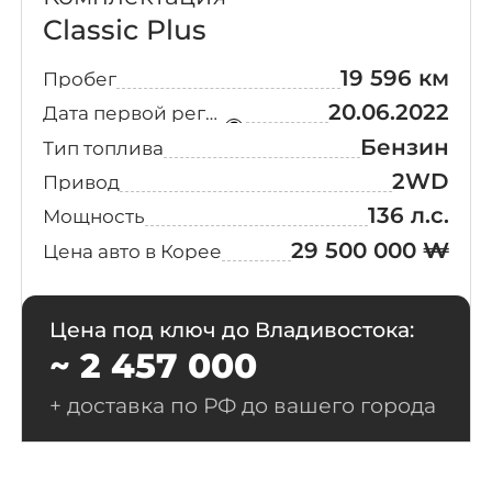
Classic Plus
McLaren
19 596 км
Пробег
Nissan
20.06.2022
Дата первой регистрации
Бензин
Тип топлива
Peugeot
2WD
Привод
Polestar
136 л.с.
Мощность
29 500 000 ₩
Цена авто в Корее
Porsche
Цена под ключ до Владивостока:
Rolls-Royce
~ 2 457 000
Smart
+ доставка по РФ до вашего города
Suzuki