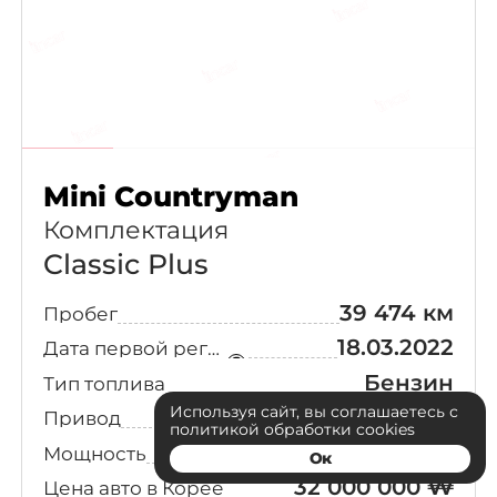
Mini Countryman
Комплектация
Classic Plus
39 474 км
Пробег
18.03.2022
Дата первой регистрации
Бензин
Тип топлива
Используя сайт, вы соглашаетесь с
2WD
Привод
политикой обработки cookies
136 л.с.
Мощность
Ок
32 000 000 ₩
Цена авто в Корее