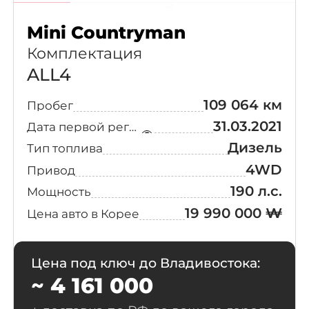
ALL4 Classic
(2)
Lite
Mini Countryman
Ineos
Комплектация
ALL4 SE
(1)
Alfa Romeo
ALL4
Favoured
109 064 км
Пробег
ALL4 Classic
Chevrolet
(1)
Plus
31.03.2021
Дата первой регистрации
Citroen / DS
Дизель
Тип топлива
Online Exclusive
(1)
4WD
Привод
Dodge
190 л.с.
Мощность
E Classic
(1)
19 990 000 ₩
Цена авто в Корее
Ferrari
ALL4 JCW First
(1)
Edition
Fiat
Цена под ключ до Владивостока:
ALL4 Classic
~ 4 161 000
(1)
Plus Lite
Ford