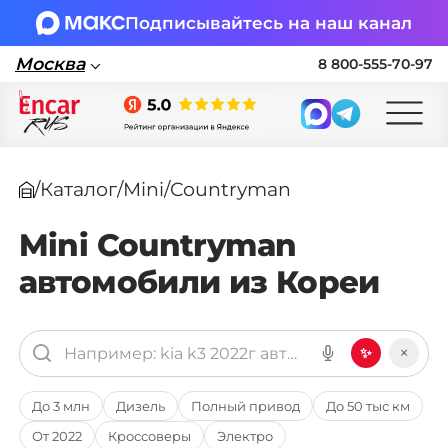
Подписывайтесь на наш канал
Москва
8 800-555-70-97
Москва
/
Каталог
/
Mini
/
Countryman
Поставка автомобилей в Россию по
параллельному импорту
Mini Countryman
автомобили из Кореи
🏎 Заявка на подбор авто
Заполните форму, подберем нужные
варианты авто и свяжемся с вами
×
✨
Оставить заявку на подбор авто
До 3 млн
Дизель
Полный привод
До 50 тыс км
От 2022
Кроссоверы
Электро