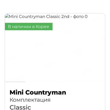
Ростов-на-Дону
Краснодар
Омск
Воронеж
Пермь
Волгоград
В наличии в Корее
Саратов
Тюмень
Тольятти
Махачкала
Барнаул
Ижевск
Хабаровск
Владивосток
Mini Countryman
Комплектация
Classic